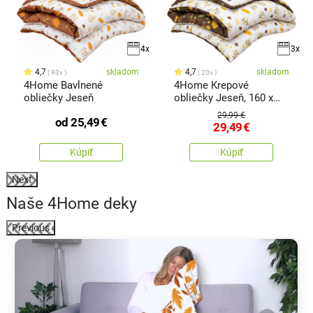
4x
3x
4,7
skladom
4,7
skladom
93x
20x
4Home Bavlnené
4Home Krepové
obliečky Jeseň
obliečky Jeseň, 160 x
200 cm, 70 x 80 cm
29,99 €
od
25,49
€
29,49
€
Kúpiť
Kúpiť
Next
Naše 4Home deky
Previous