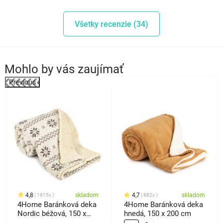
Všetky recenzie (34)
Mohlo by vás zaujímať
Previous
4,8
skladom
4,7
skladom
1815x
882x
4Home Baránková deka
4Home Baránková deka
Nordic béžová, 150 x
hnedá, 150 x 200 cm
200 cm