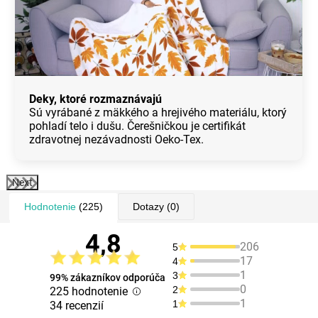
Deky, ktoré rozmaznávajú
Sú vyrábané z mäkkého a hrejivého materiálu, ktorý
pohladí telo i dušu. Čerešničkou je certifikát
zdravotnej nezávadnosti Oeko-Tex.
Next
Hodnotenie
(225)
Dotazy
(0)
4,8
206
5
17
4
1
3
99% zákazníkov odporúča
0
2
225 hodnotenie
1
1
34 recenzií