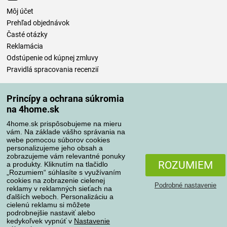
Môj účet
Prehľad objednávok
Časté otázky
Reklamácia
Odstúpenie od kúpnej zmluvy
Pravidlá spracovania recenzií
Spôsoby dopravy
Princípy a ochrana súkromia
na 4home.sk
4home.sk prispôsobujeme na mieru
Spôsoby platby
vám. Na základe vášho správania na
webe pomocou súborov cookies
personalizujeme jeho obsah a
zobrazujeme vám relevantné ponuky
ROZUMIEM
a produkty. Kliknutím na tlačidlo
Spoľahlivý obchod
„Rozumiem“ súhlasíte s využívaním
cookies na zobrazenie cielenej
Podrobné nastavenie
reklamy v reklamných sieťach na
ďalších weboch. Personalizáciu a
cielenú reklamu si môžete
podrobnejšie nastaviť alebo
kedykoľvek vypnúť v
Nastavenie