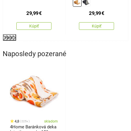
29,99
€
29,99
€
Kúpiť
Kúpiť
Next
Naposledy pozerané
4,8
skladom
225x
4Home Baránková deka