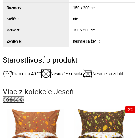
Rozmery:
150 x 200 cm
Sušička:
nie
Veľkosť:
150 x 200 cm
Žehlenie:
nesmie sa žehliť
Starostlivosť o produkt
Pranie na 40 °C
Nesušiť v sušičke
Nesmie sa žehliť
Viac z kolekcie
Jeseň
Previous
-2%