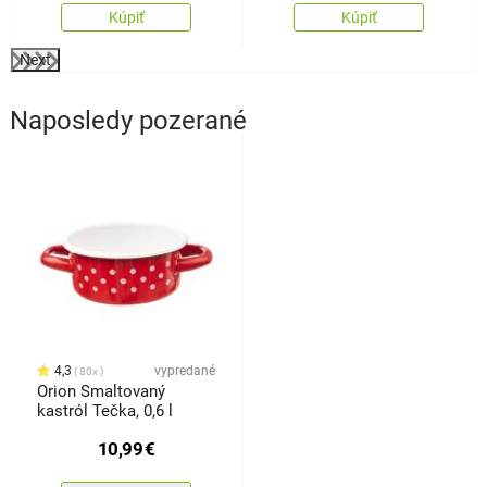
Kúpiť
Kúpiť
Next
Naposledy pozerané
4,3
vypredané
80x
Orion Smaltovaný
kastról Tečka, 0,6 l
10,99
€