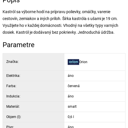
Popis
Kastról sa výborne hodí na prípravu polievky, omáčky, varenie
cestovín, zemiakov a iných príloh. Šírka kastróla s ušami je 19 cm.
Využijete ho v každej domácnosti. Vhodný na všetky typy varných
dosiek. Kastról je dodávaný bez pokrievky. Jednoduchá údržba.
Parametre
Značka:
Orion
Elektrika:
áno
Farba:
červená
Indukcia:
áno
Materiál:
smalt
Objem (l):
0,6 l
Plyn:
áno