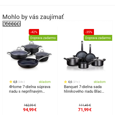
Mohlo by vás zaujímať
Previous
%
-42%
-35%
Doprava zadarmo
Doprava zadarmo
4,8
skladom
4,6
skladom
24x
21x
4Home 7-dielna súprava
Banquet 7-dielna sada
riadu s nepriľnavým
hlinikového riadu Black
povrchom Titanium
Stone
162,99 €
111,49 €
94,99
€
71,99
€