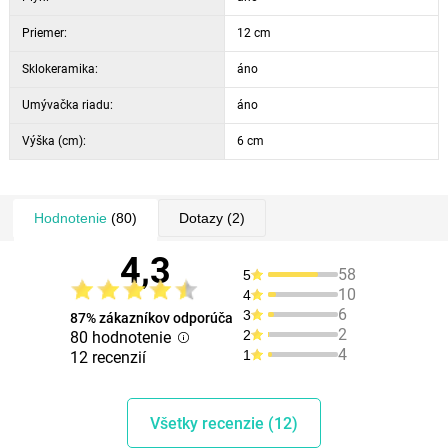
Priemer:
12 cm
Sklokeramika:
áno
Umývačka riadu:
áno
Výška (cm):
6 cm
Hodnotenie
(80)
Dotazy
(2)
4,3
58
5
10
4
6
3
87% zákazníkov odporúča
2
2
80 hodnotenie
4
1
12 recenzií
Všetky recenzie (12)