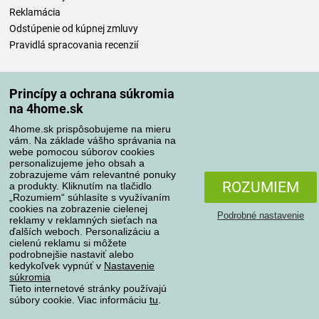
Reklamácia
Odstúpenie od kúpnej zmluvy
Pravidlá spracovania recenzií
Spôsoby dopravy
Princípy a ochrana súkromia
na 4home.sk
4home.sk prispôsobujeme na mieru
Spôsoby platby
vám. Na základe vášho správania na
webe pomocou súborov cookies
personalizujeme jeho obsah a
zobrazujeme vám relevantné ponuky
Spoľahlivý obchod
ROZUMIEM
a produkty. Kliknutím na tlačidlo
„Rozumiem“ súhlasíte s využívaním
cookies na zobrazenie cielenej
Podrobné nastavenie
reklamy v reklamných sieťach na
ďalších weboch. Personalizáciu a
cielenú reklamu si môžete
podrobnejšie nastaviť alebo
kedykoľvek vypnúť v
Nastavenie
súkromia
Tieto internetové stránky používajú
súbory cookie. Viac informáciu
tu
.