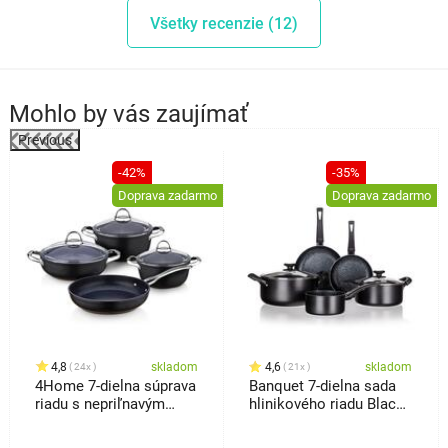
Všetky recenzie (12)
Mohlo by vás zaujímať
Previous
%
-42%
-35%
Doprava zadarmo
Doprava zadarmo
4,8
skladom
4,6
skladom
24x
21x
4Home 7-dielna súprava
Banquet 7-dielna sada
riadu s nepriľnavým
hlinikového riadu Black
povrchom Titanium
Stone