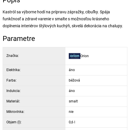
Popis
Kastról sa výborne hodí na prípravu zápražky, cibuľky. Spája
funkčnosť a zdravé varenie v smalte s možnosťou krásneho
doplnenia interiérov štýlových kuchýň, skvelá dekorácia na chalupy.
Parametre
Značka:
Orion
Elektrika:
áno
Farba:
béžová
Indukcia:
áno
Materiál:
smalt
Mikrovlnka:
nie
Objem (l):
0,6 l