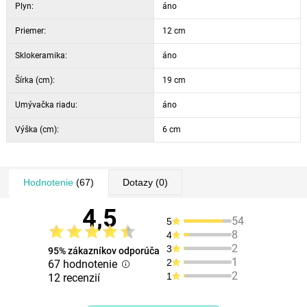
Plyn:
áno
Priemer:
12 cm
Sklokeramika:
áno
Šírka (cm):
19 cm
Umývačka riadu:
áno
Výška (cm):
6 cm
Hodnotenie
(67)
Dotazy
(0)
4,5
54
5
8
4
2
3
95% zákazníkov odporúča
1
2
67 hodnotenie
2
1
12 recenzií