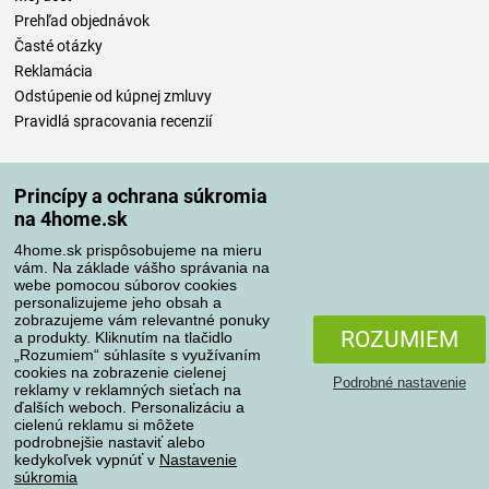
Prehľad objednávok
Časté otázky
Reklamácia
Odstúpenie od kúpnej zmluvy
Pravidlá spracovania recenzií
Spôsoby dopravy
Princípy a ochrana súkromia
na 4home.sk
4home.sk prispôsobujeme na mieru
Spôsoby platby
vám. Na základe vášho správania na
webe pomocou súborov cookies
personalizujeme jeho obsah a
zobrazujeme vám relevantné ponuky
Spoľahlivý obchod
ROZUMIEM
a produkty. Kliknutím na tlačidlo
„Rozumiem“ súhlasíte s využívaním
cookies na zobrazenie cielenej
Podrobné nastavenie
reklamy v reklamných sieťach na
ďalších weboch. Personalizáciu a
cielenú reklamu si môžete
podrobnejšie nastaviť alebo
kedykoľvek vypnúť v
Nastavenie
súkromia