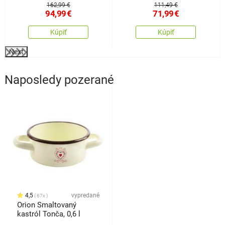
162,99 €
111,49 €
94,99
€
71,99
€
Kúpiť
Kúpiť
Next
Naposledy pozerané
4,5
vypredané
67x
Orion Smaltovaný
kastról Tonča, 0,6 l