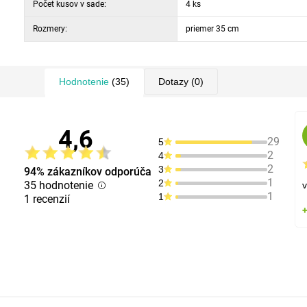
Počet kusov v sade:
4 ks
Rozmery:
priemer 35 cm
Hodnotenie
(35)
Dotazy
(0)
4,6
29
5
2
4
2
3
94% zákazníkov odporúča
1
2
35 hodnotenie
1
1
1 recenzií