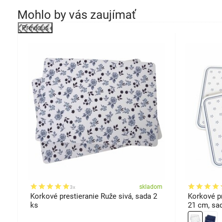
Mohlo by vás zaujímať
Previous
-21%
om
skladom
3x
Korkové prestieranie Ruže sivá, sada 2
Korkové pr
ks
21 cm, sa