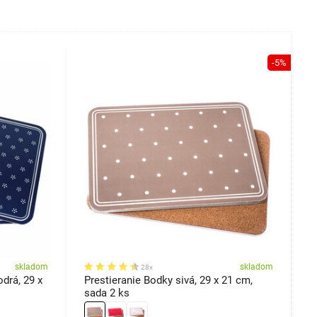
-5%
skladom
skladom
28x
drá, 29 x
Prestieranie Bodky sivá, 29 x 21 cm,
P
sada 2 ks