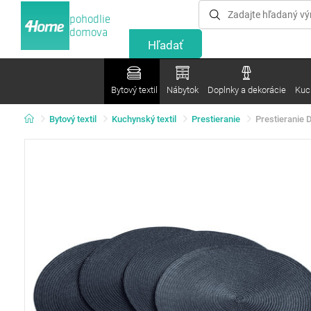
pohodlie
domova
Bytový textil
Nábytok
Doplnky a dekorácie
Kuc
Bytový textil
Kuchynský textil
Prestieranie
Prestieranie 