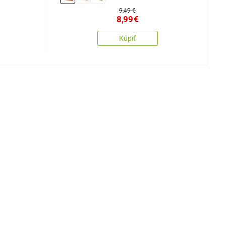
9,49 €
8,99
€
Kúpiť