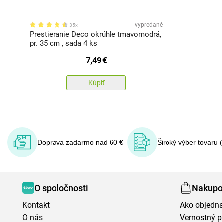
vypredané
35x
Prestieranie Deco okrúhle tmavomodrá,
pr. 35 cm , sada 4 ks
7,49
€
Kúpiť
Doprava zadarmo nad 60 €
Široký výber tovaru 
O spoločnosti
Nakupo
Kontakt
Ako objedn
O nás
Vernostný 