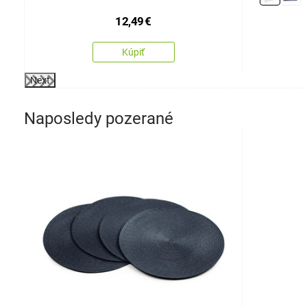
12,49
€
Kúpiť
Next
Naposledy pozerané