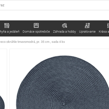
hyňa a jedáleň
Domáce spotrebiče
Záhrada a hobby
Upratovanie
Krása a
Deco okrúhle tmavomodrá, pr. 35 cm , sada 4 ks