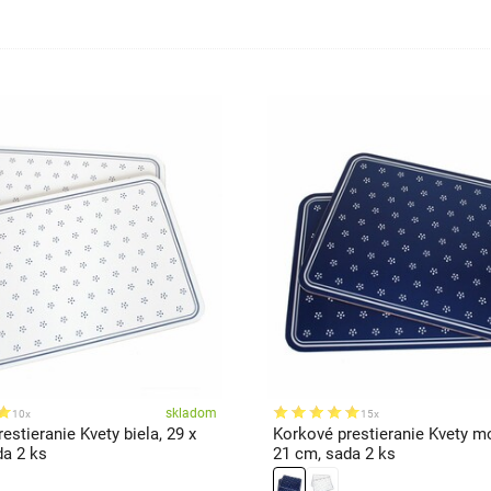
skladom
10x
15x
estieranie Kvety biela, 29 x
Korkové prestieranie Kvety mo
da 2 ks
21 cm, sada 2 ks