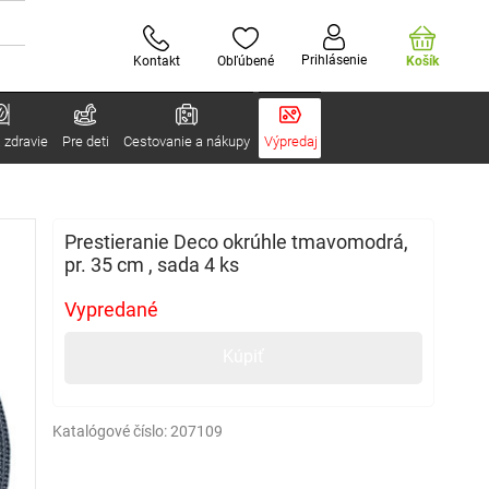
Prihlásenie
Kontakt
Obľúbené
Košík
 zdravie
Pre deti
Cestovanie a nákupy
Výpredaj
Prestieranie Deco okrúhle tmavomodrá,
pr. 35 cm , sada 4 ks
Vypredané
Kúpiť
Katalógové číslo:
207109