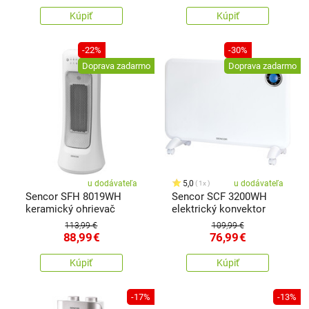
Kúpiť
Kúpiť
-22%
-30%
Doprava zadarmo
Doprava zadarmo
u dodávateľa
5,0
u dodávateľa
1x
Sencor SFH 8019WH
Sencor SCF 3200WH
keramický ohrievač
elektrický konvektor
113,99 €
109,99 €
88,99
€
76,99
€
Kúpiť
Kúpiť
-17%
-13%