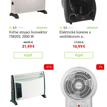
4,3
skladom
3,6
skladom
11x
4x
Voľne stojaci konvektor
Elektrické kúrenie s
758203, 2000 W
ventilátorom a
bezpečnostným
44,99 €
17,99 €
spínačom, čierna
31,49
€
16,99
€
Kúpiť
Kúpiť
-31%
-7%