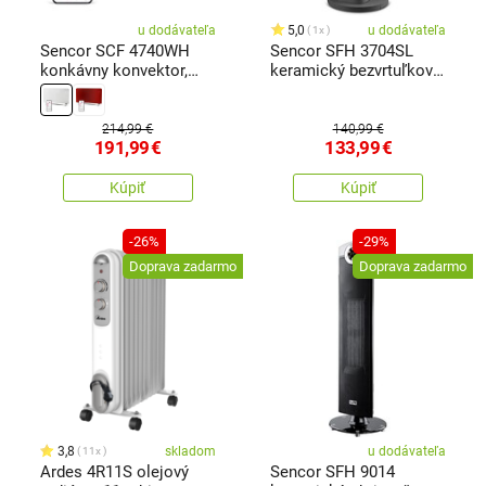
u dodávateľa
5,0
u dodávateľa
1x
Sencor SCF 4740WH
Sencor SFH 3704SL
konkávny konvektor,
keramický bezvrtuľkový
biela
ohrievač
214,99 €
140,99 €
191,99
€
133,99
€
Kúpiť
Kúpiť
-26%
-29%
Doprava zadarmo
Doprava zadarmo
3,8
skladom
u dodávateľa
11x
Ardes 4R11S olejový
Sencor SFH 9014