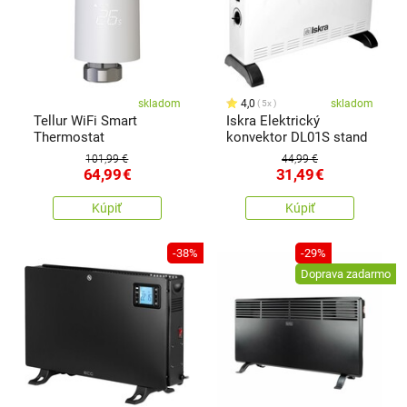
skladom
4,0
skladom
5x
Tellur WiFi Smart
Iskra Elektrický
Thermostat
konvektor DL01S stand
101,99 €
44,99 €
64,99
€
31,49
€
Kúpiť
Kúpiť
-38%
-29%
Doprava zadarmo