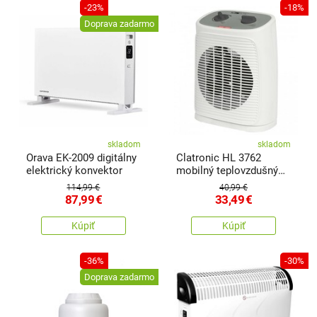
-23%
-18%
Doprava zadarmo
skladom
skladom
Orava EK-2009 digitálny
Clatronic HL 3762
elektrický konvektor
mobilný teplovzdušný
ventilátor
114,99 €
40,99 €
87,99
€
33,49
€
Kúpiť
Kúpiť
-36%
-30%
Doprava zadarmo