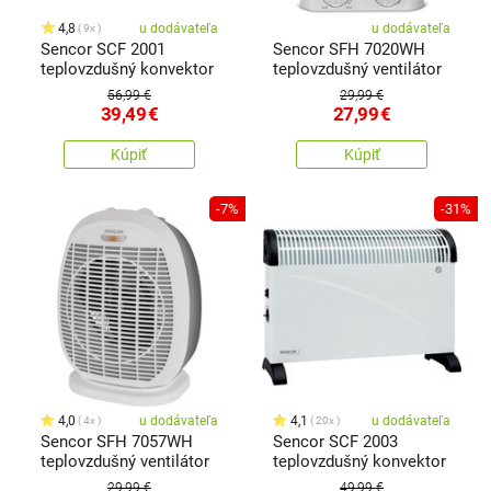
4,8
u dodávateľa
u dodávateľa
9x
Sencor SCF 2001
Sencor SFH 7020WH
teplovzdušný konvektor
teplovzdušný ventilátor
56,99 €
29,99 €
39,49
€
27,99
€
Kúpiť
Kúpiť
-7%
-31%
4,0
u dodávateľa
4,1
u dodávateľa
4x
20x
Sencor SFH 7057WH
Sencor SCF 2003
teplovzdušný ventilátor
teplovzdušný konvektor
29,99 €
49,99 €