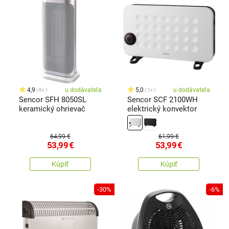
4,9
u dodávateľa
5,0
u dodávateľa
8x
1x
Sencor SFH 8050SL
Sencor SCF 2100WH
keramický ohrievač
elektrický konvektor
64,99 €
61,99 €
53,99
€
53,99
€
Kúpiť
Kúpiť
-30%
-6%