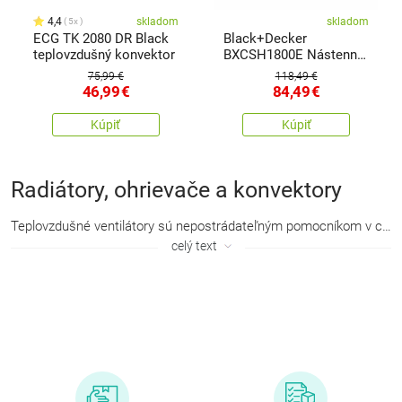
4,4
skladom
skladom
5x
ECG TK 2080 DR Black
Black+Decker
teplovzdušný konvektor
BXCSH1800E Nástenný
konvektor
75,99 €
118,49 €
46,99
€
84,49
€
Kúpiť
Kúpiť
Radiátory, ohrievače a konvektory
Teplovzdušné ventilátory
sú nepostrádateľným pomocníkom v chladnom počasí, kedy potrebujete zahriať a
celý text