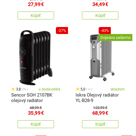
27,99
€
34,49
€
Kúpiť
Kúpiť
-27%
-43%
Doprava zadarmo
3,8
u dodávateľa
5,0
skladom
9x
1x
Sencor SOH 2107BK
Iskra Olejový radiátor
olejový radiátor
YL-B28-9
48,99 €
120,99 €
35,99
€
68,99
€
Kúpiť
Kúpiť