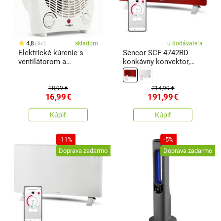
4,8
skladom
u dodávateľa
6x
Elektrické kúrenie s
Sencor SCF 4742RD
ventilátorom a
konkávny konvektor,
bezpečnostným
červená
spínačom, biela
18,99 €
214,99 €
16,99
€
191,99
€
Kúpiť
Kúpiť
-11%
-5%
Doprava zadarmo
Doprava zadarmo