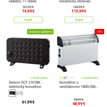
radiátor, 11 rebier
keramický ohrievač
101,99 €
162,99 €
74,99
€
115,99
€
Kúpiť
Kúpiť
Doprava zadarmo
-13%
u dodávateľa
4,7
u dodávateľa
11x
Sencor SCF 2101BK
Konvektor s
elektrický konvektor
ventilátorom 1800/2000
W
55,99 €
61,99
€
48,99
€