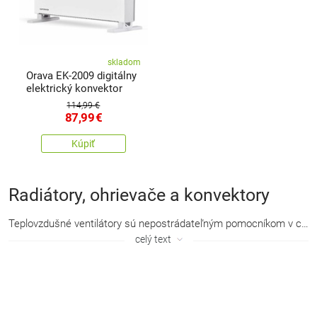
skladom
Orava EK-2009 digitálny
elektrický konvektor
114,99 €
87,99
€
Kúpiť
Radiátory, ohrievače a konvektory
Teplovzdušné ventilátory
sú nepostrádateľným pomocníkom v chladnom počasí, kedy potrebujete zahriať a
celý text