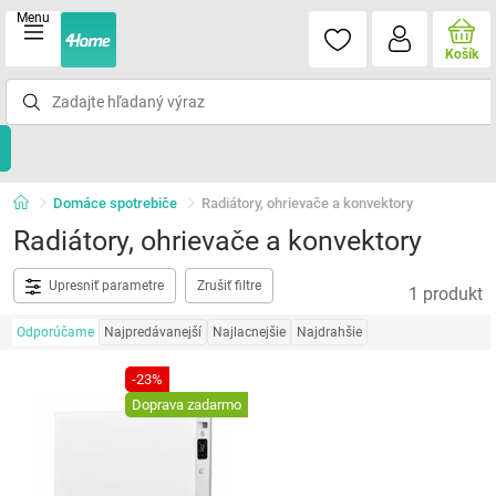
Menu
Košík
Domáce spotrebiče
Radiátory, ohrievače a konvektory
Radiátory, ohrievače a konvektory
Upresniť parametre
Zrušiť filtre
1 produkt
Odporúčame
Najpredávanejší
Najlacnejšie
Najdrahšie
-23%
Doprava zadarmo