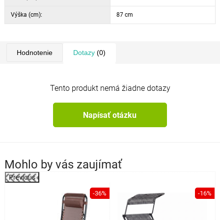
Výška (cm):
87 cm
Hodnotenie
Dotazy
(0)
Tento produkt nemá žiadne dotazy
Napísať otázku
Mohlo by vás zaujímať
Previous
a
-36%
-16%