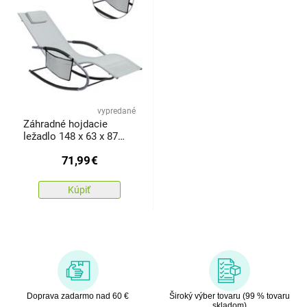
vypredané
Záhradné hojdacie
ležadlo 148 x 63 x 87
cm, sv. sivá
71,99
€
Kúpiť
Doprava zadarmo nad 60 €
Široký výber tovaru (99 % tovaru
skladom)