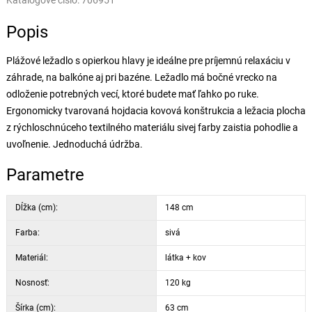
Katalógové číslo:
706951
Popis
Plážové ležadlo s opierkou hlavy je ideálne pre príjemnú relaxáciu v
záhrade, na balkóne aj pri bazéne. Ležadlo má bočné vrecko na
odloženie potrebných vecí, ktoré budete mať ľahko po ruke.
Ergonomicky tvarovaná hojdacia kovová konštrukcia a ležacia plocha
z rýchloschnúceho textilného materiálu sivej farby zaistia pohodlie a
uvoľnenie. Jednoduchá údržba.
Parametre
Dĺžka (cm):
148 cm
Farba:
sivá
Materiál:
látka + kov
Nosnosť:
120 kg
Šírka (cm):
63 cm