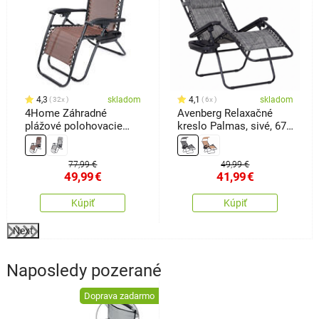
4,3
skladom
4,1
skladom
32x
6x
4Home Záhradné
Avenberg Relaxačné
plážové polohovacie
kreslo Palmas, sivé, 67
kreslo Relax, hnedá
x 90 x110 cm
77,99 €
49,99 €
49,99
€
41,99
€
Kúpiť
Kúpiť
Next
Naposledy pozerané
Doprava zadarmo