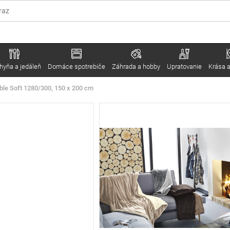
hyňa a jedáleň
Domáce spotrebiče
Záhrada a hobby
Upratovanie
Krása a
ble Soft 1280/300, 150 x 200 cm