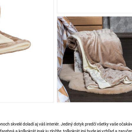
ch skvelé doladí aj váš interiér. Jediný dotyk predčí všetky vaše očaká
arebná a koľkokrát inak ju zložíte, toľkokrát iný bude jej vzhľad a zaruče