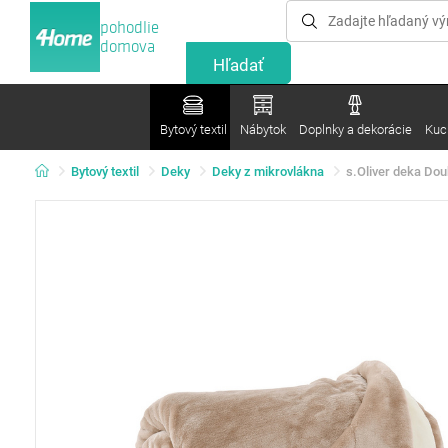
pohodlie
domova
Bytový textil
Nábytok
Doplnky a dekorácie
Kuc
Bytový textil
Deky
Deky z mikrovlákna
s.Oliver deka Dou