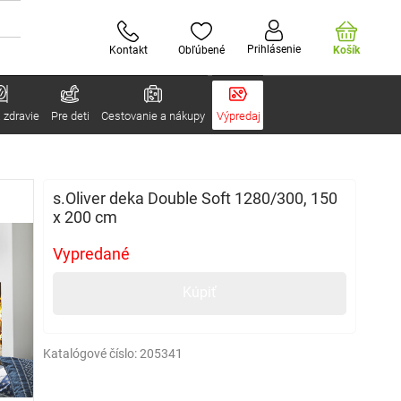
Prihlásenie
Kontakt
Obľúbené
Košík
 zdravie
Pre deti
Cestovanie a nákupy
Výpredaj
s.Oliver deka Double Soft 1280/300, 150
x 200 cm
Vypredané
Kúpiť
Katalógové číslo:
205341