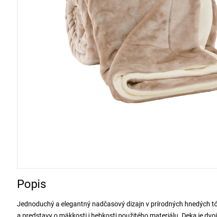
Popis
Jednoduchý a elegantný nadčasový dizajn v prírodných hnedých tóno
a predstavy o mäkkosti i hebkosti použitého materiálu. Deka je dvojf