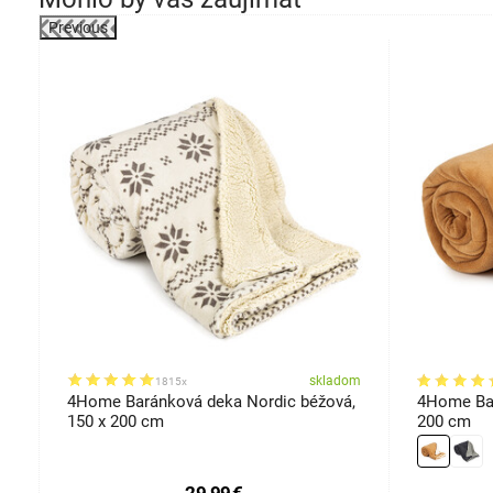
Previous
om
skladom
1815x
4Home Baránková deka Nordic béžová,
4Home Bar
150 x 200 cm
200 cm
29,99
€