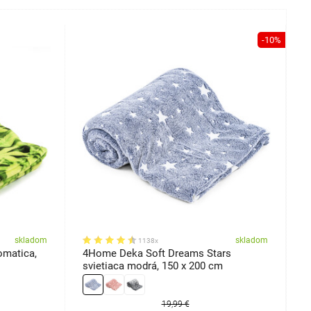
-10%
skladom
skladom
1138x
matica,
4Home Deka Soft Dreams Stars
4
svietiaca modrá, 150 x 200 cm
1
19,99 €