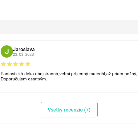
Jaroslava
J
23. 03. 2023
Fantastická deka obojstranná,veľmi príjemný materiál,až priam nežný,
Doporučujem ostatným.
Všetky recenzie (7)