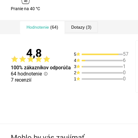
Pranie na 40 °C
Hodnotenie
(64)
Dotazy
(3)
4,8
57
5
6
4
1
3
100% zákazníkov odporúča
0
2
64 hodnotenie
0
1
7 recenzií
Mohlo by vás zaujímať