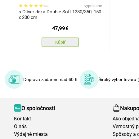
vypredané
36x
s.Oliver deka Double Soft 1280/350, 150
x 200 cm
47,99
€
Kúpiť
Doprava zadarmo nad 60 €
Široký výber tovaru 
O spoločnosti
Nakupo
Kontakt
Ako objedn
O nás
Vernostný 
Výdajné miesta
Spôsoby a 