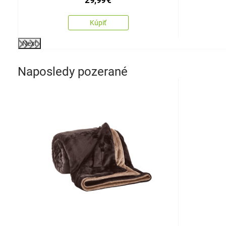
Kúpiť
Next
Naposledy pozerané