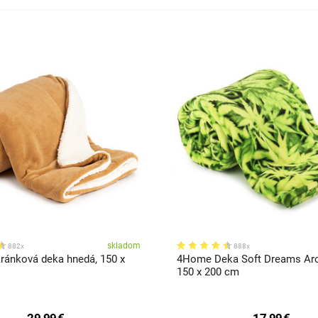
skladom
882x
888x
ánková deka hnedá, 150 x
4Home Deka Soft Dreams Aro
150 x 200 cm
29,99
€
17,99
€