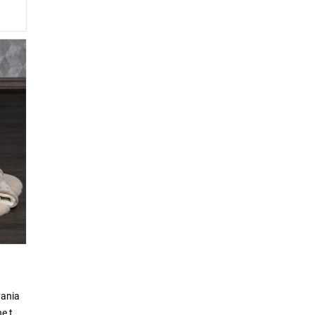
vania
ne tak