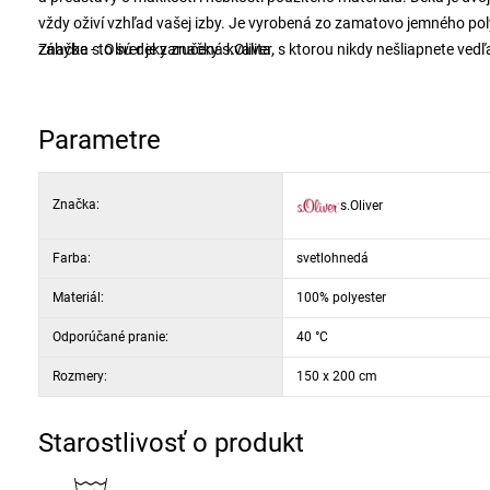
vždy oživí vzhľad vašej izby. Je vyrobená zo zamatovo jemného pol
záhybe - to sú deky značky s.Oliver.
Značka s.Oliver je zaručená kvalita, s ktorou nikdy nešliapnete ve
materiálov i spracovaním.
Parametre
Značka:
s.Oliver
Farba:
svetlohnedá
Materiál:
100% polyester
Odporúčané pranie:
40 °C
Rozmery:
150 x 200 cm
Starostlivosť o produkt