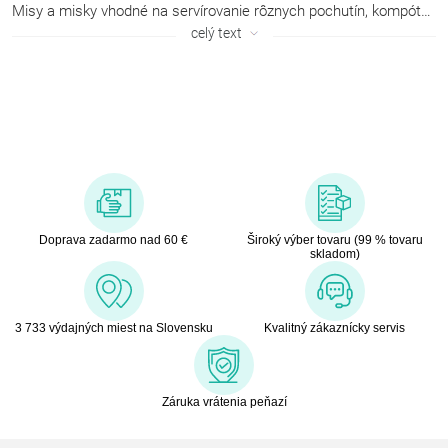
Misy a misky
vhodné na servírovanie rôznych pochutín, kompótov, šalátov i zmrzlín. Vyberte si misy a misky vo svojej obľúbenej farbe alebo napríklad v
celý text
Doprava zadarmo nad 60 €
Široký výber tovaru (99 % tovaru
skladom)
3 733 výdajných miest na Slovensku
Kvalitný zákaznícky servis
Záruka vrátenia peňazí