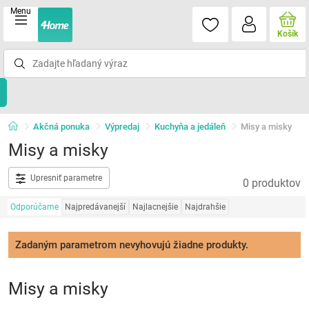
Menu
Košík
Akčná ponuka
Výpredaj
Kuchyňa a jedáleň
Misy a misky
Misy a misky
Upresniť parametre
0 produktov
Odporúčame
Najpredávanejší
Najlacnejšie
Najdrahšie
Zadaným parametrom nevyhovujú žiadne produkty.
Misy a misky