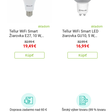
skladom
skladom
Tellur WiFi Smart
Tellur WiFi Smart LED
Žiarovka E27, 10 W,
žiarovka GU10, 5 W,
teplá biela
teplá biela
32,99 €
32,99 €
19,49
€
16,99
€
Kúpiť
Kúpiť
Doprava zadarmo nad 60 €
Široký výber tovaru (99 % tovaru