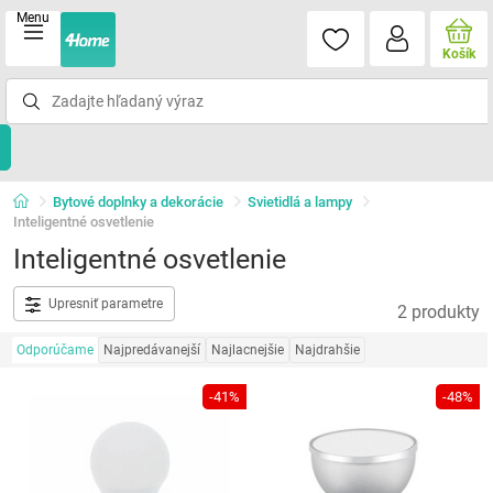
Menu
Košík
Bytové doplnky a dekorácie
Svietidlá a lampy
Inteligentné osvetlenie
Inteligentné osvetlenie
Upresniť parametre
2 produkty
Odporúčame
Najpredávanejší
Najlacnejšie
Najdrahšie
-41%
-48%