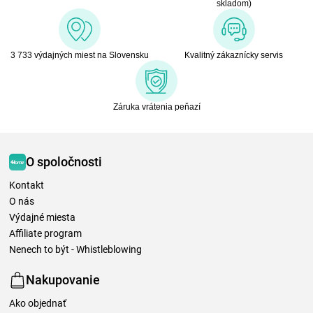
skladom)
3 733 výdajných miest na Slovensku
Kvalitný zákaznícky servis
Záruka vrátenia peňazí
O spoločnosti
Kontakt
O nás
Výdajné miesta
Affiliate program
Nenech to být - Whistleblowing
Nakupovanie
Ako objednať