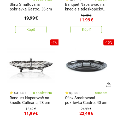
Sfinx Smaltovaná
Banquet Naparovač na
pokrievka Gastro, 36 cm
knedle s teleskopickým
držiakom Culinaria, 23
12,49 €
19,99
€
cm
11,99
€
Kúpiť
Kúpiť
-4%
-10%
4x
4,3
u dodávateľa
5,0
skladom
14x
2x
Banquet Naparovač na
Sfinx Smaltovaná
knedle Culinaria, 28 cm
pokrievka Gastro, 40 cm
12,49 €
24,99 €
11,99
€
22,49
€