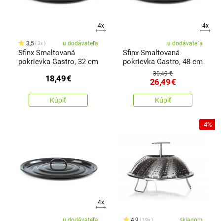
4x
4x
3,5
u dodávateľa
u dodávateľa
3x
Sfinx Smaltovaná
Sfinx Smaltovaná
pokrievka Gastro, 32 cm
pokrievka Gastro, 48 cm
30,49 €
18,49
€
26,49
€
Kúpiť
Kúpiť
-4%
4x
u dodávateľa
4,9
skladom
19x