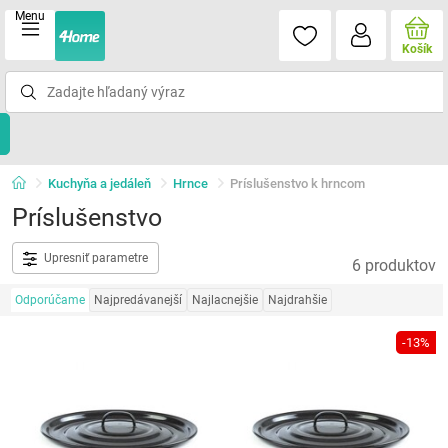
Menu
Košík
Kuchyňa a jedáleň
Hrnce
Príslušenstvo k hrncom
Príslušenstvo
Upresniť parametre
6 produktov
Odporúčame
Najpredávanejší
Najlacnejšie
Najdrahšie
-13%