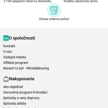
3 728 výdajných miest na Slovensku
Kvalitný zákaznícky servis
Záruka vrátenia peňazí
O spoločnosti
Kontakt
O nás
Výdajné miesta
Affiliate program
Nenech to být - Whistleblowing
Nakupovanie
Ako objednať
Vernostný program Pohodáci
Spôsoby a ceny dopravy
Spôsoby platby