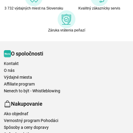
3 732 výdajných miest na Slovensku
Kvalitný zákaznícky servis
Záruka vrátenia peňazí
O spoločnosti
Kontakt
O nás
Výdajné miesta
Affiliate program
Nenech to být - Whistleblowing
Nakupovanie
Ako objednať
Vernostný program Pohodáci
Spôsoby a ceny dopravy