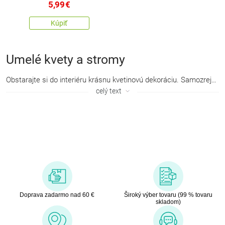
5,99
€
Kúpiť
Umelé kvety a stromy
Obstarajte si do interiéru krásnu
kvetinovú dekoráciu
. Samozrejme živé kvety sú živé kvety. Ale aj tie
celý text
Doprava zadarmo nad 60 €
Široký výber tovaru (99 % tovaru
skladom)