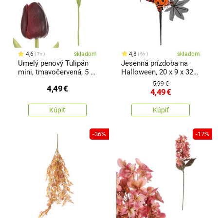
4,6
skladom
4,8
skladom
7x
6x
Umelý penový Tulipán
Jesenná prízdoba na
mini, tmavočervená, 5 x
Halloween, 20 x 9 x 32
5 x 34 cm
cm
5,99 €
4,49
€
4,49
€
Kúpiť
Kúpiť
-36%
-17%