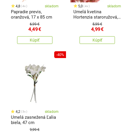
4,8
skladom
5,0
skladom
4x
4x
Papradie previs,
Umelá kvetina
oranžová, 17 x 85 cm
Hortenzia staroružová,
72 cm
6,99 €
5,99 €
4,49
€
4,99
€
Kúpiť
Kúpiť
-40%
4,2
skladom
3x
Umelá zasnežená Ľalia
biela, 47 cm
9,99 €