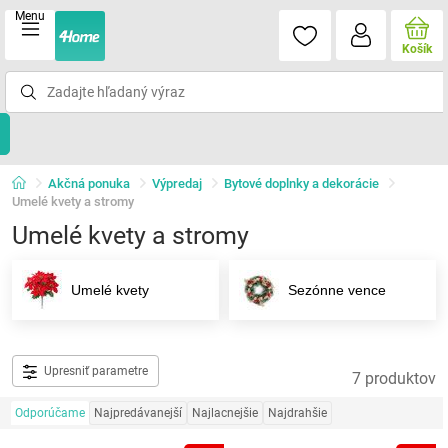
Menu
Košík
Akčná ponuka
Výpredaj
Bytové doplnky a dekorácie
Umelé kvety a stromy
Umelé kvety a stromy
Umelé kvety
Sezónne vence
Upresniť parametre
7 produktov
Odporúčame
Najpredávanejší
Najlacnejšie
Najdrahšie