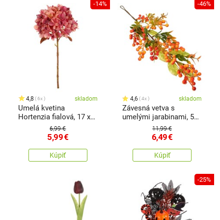
-14%
-46%
4,8
skladom
4,6
skladom
6x
4x
Umelá kvetina
Závesná vetva s
Hortenzia fialová, 17 x
umelými jarabinami, 52
34 cm
cm
6,99 €
11,99 €
5,99
€
6,49
€
Kúpiť
Kúpiť
-25%