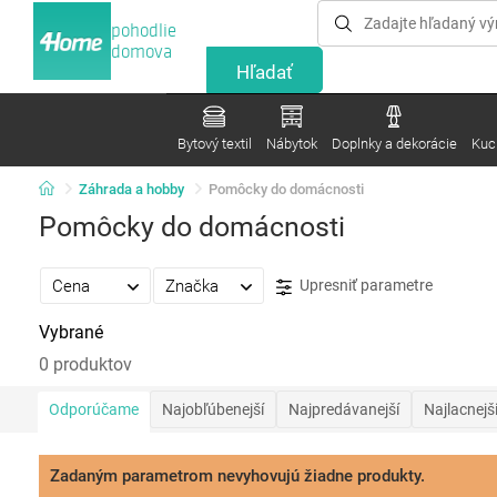
pohodlie
domova
Bytový textil
Nábytok
Doplnky a dekorácie
Kuc
Záhrada a hobby
Pomôcky do domácnosti
Pomôcky do domácnosti
Cena
Značka
Upresniť parametre
Vybrané
0 produktov
Odporúčame
Najobľúbenejší
Najpredávanejší
Najlacnejš
Zadaným parametrom nevyhovujú žiadne produkty.