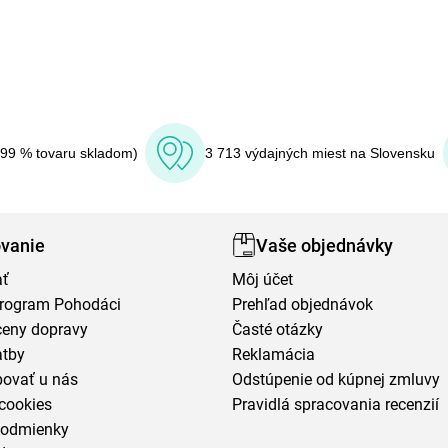
(99 % tovaru skladom)
3 713 výdajných miest na Slovensku
vanie
Vaše objednávky
ať
Môj účet
program Pohodáci
Prehľad objednávok
ceny dopravy
Časté otázky
atby
Reklamácia
povať u nás
Odstúpenie od kúpnej zmluvy
cookies
Pravidlá spracovania recenzií
podmienky