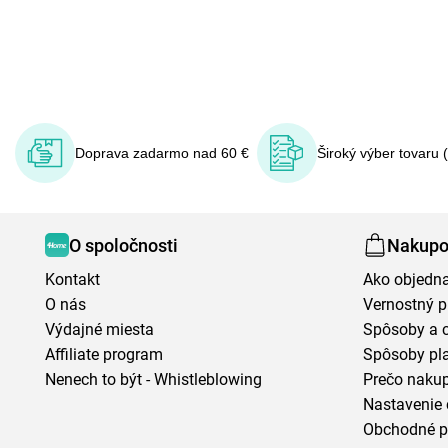
Doprava zadarmo nad 60 €
Široký výber tovaru 
O spoločnosti
Nakupo
Kontakt
Ako objedn
O nás
Vernostný 
Výdajné miesta
Spôsoby a 
Affiliate program
Spôsoby pl
Nenech to být - Whistleblowing
Prečo naku
Nastavenie 
Obchodné 