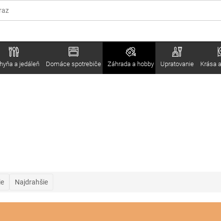
hyňa a jedáleň
Domáce spotrebiče
Záhrada a hobby
Upratovanie
Krása a
ie
Najdrahšie