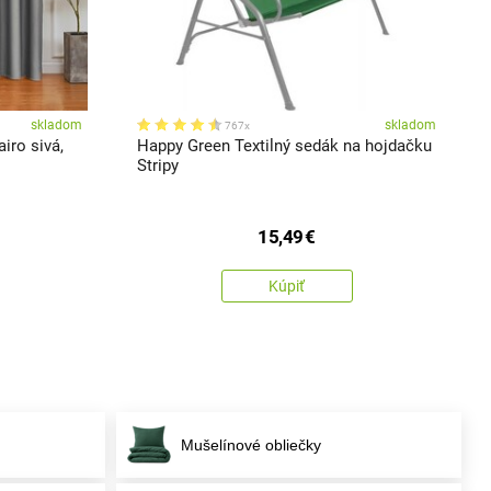
skladom
skladom
767x
ro sivá,
Happy Green Textilný sedák na hojdačku
Stripy
15,49
€
Kúpiť
Mušelínové obliečky