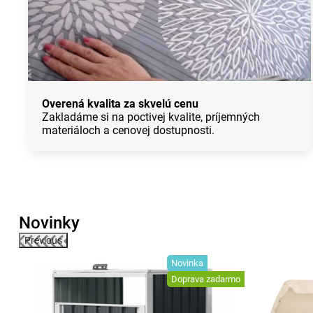
Overená kvalita za skvelú cenu
Zakladáme si na poctivej kvalite, príjemných
materiáloch a cenovej dostupnosti.
Novinky
Previous
inka
Novinka
Doprava zadarmo