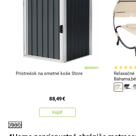
m
skladom
Prístrešok na smetné koše Store
Relaxačné 
Bahama,bé
88,49
€
Kúpiť
Next