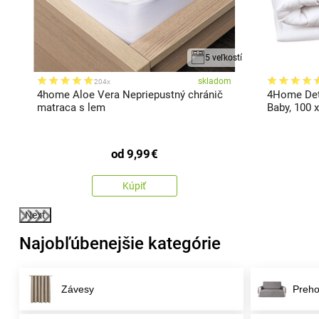
5 veľkostí
m
skladom
204x
4home Aloe Vera Nepriepustný chránič
4Home Dets
matraca s lem
Baby, 100 
od
9,99
€
Kúpiť
Next
Najobľúbenejšie kategórie
Závesy
Preho