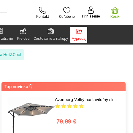
Prihlásenie
Kontakt
Obľúbené
Košík
 zdravie
Pre deti
Cestovanie a nákupy
Výpredaj
ia Hot&Cool
Top novinka
Avenberg Veľký nastaviteľný slnečník Sunny LED300, sivý
79,99 €