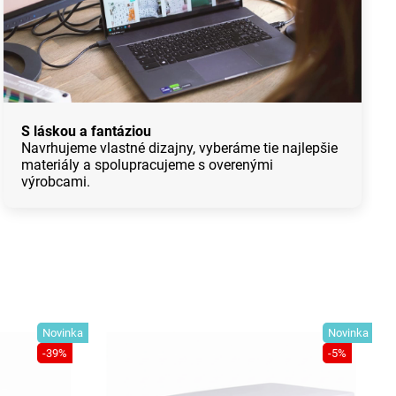
S láskou a fantáziou
Navrhujeme vlastné dizajny, vyberáme tie najlepšie
materiály a spolupracujeme s overenými
výrobcami.
Novinka
Novinka
-39%
-5%