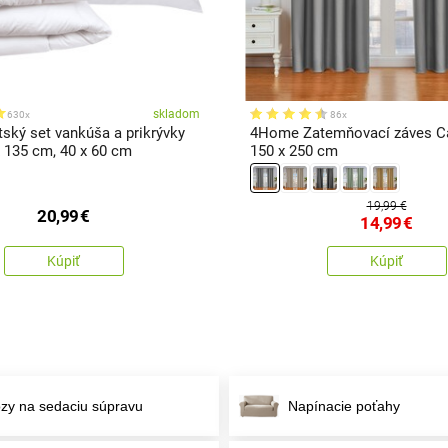
skladom
630x
86x
ký set vankúša a prikrývky
4Home Zatemňovací záves Cai
x 135 cm, 40 x 60 cm
150 x 250 cm
19,99 €
20,99
€
14,99
€
Kúpiť
Kúpiť
zy na sedaciu súpravu
Napínacie poťahy