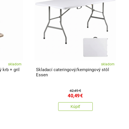
skladom
skladom
krb + gril
Skladací cateringový/kempingový stôl
Essen
42,49 €
40,49
€
Kúpiť