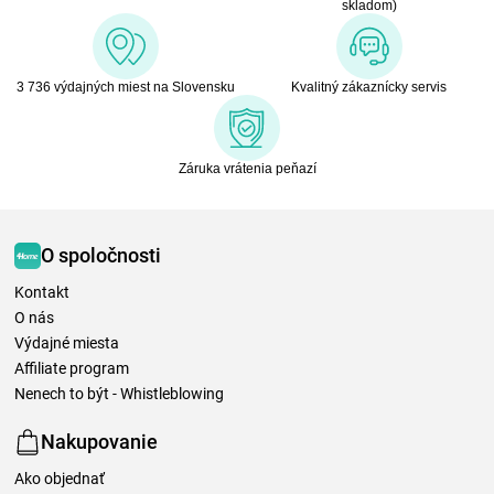
skladom)
3 736 výdajných miest na Slovensku
Kvalitný zákaznícky servis
Záruka vrátenia peňazí
O spoločnosti
Kontakt
O nás
Výdajné miesta
Affiliate program
Nenech to být - Whistleblowing
Nakupovanie
Ako objednať