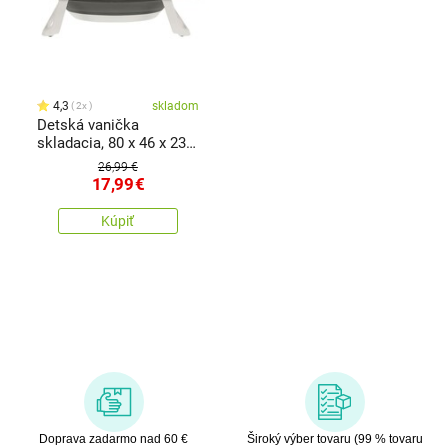
4,3
skladom
2x
Detská vanička
skladacia, 80 x 46 x 23
cm
26,99 €
17,99
€
Kúpiť
Doprava zadarmo nad 60 €
Široký výber tovaru (99 % tovaru