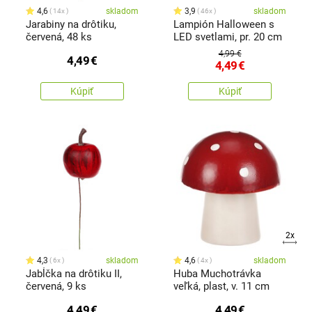
4,6
skladom
3,9
skladom
14x
46x
Jarabiny na drôtiku,
Lampión Halloween s
červená, 48 ks
LED svetlami, pr. 20 cm
4,99 €
4,49
€
4,49
€
Kúpiť
Kúpiť
2x
4,3
skladom
4,6
skladom
6x
4x
Jabĺčka na drôtiku II,
Huba Muchotrávka
červená, 9 ks
veľká, plast, v. 11 cm
4,49
€
4,49
€