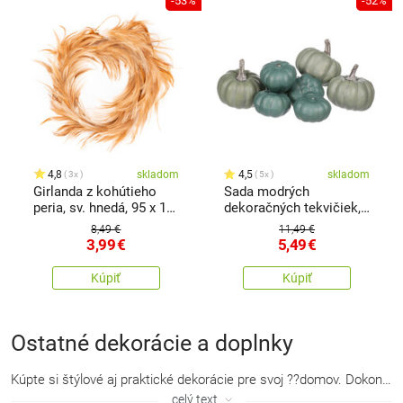
-53%
-52%
4,8
skladom
4,5
skladom
3x
5x
Girlanda z kohútieho
Sada modrých
peria, sv. hnedá, 95 x 10
dekoračných tekvičiek,
x 3 cm
6 ks, mix druhov, plast
8,49 €
11,49 €
3,99
€
5,49
€
Kúpiť
Kúpiť
Ostatné dekorácie a doplnky
Kúpte si štýlové aj
praktické dekorácie
pre svoj ??domov. Dokonalé dekorácie sú práve tou drobností, ktorá doladí váš interiér k dokonalosti. V našom sortimente nájdete dekoračné háčiky či vešiaky,
celý text