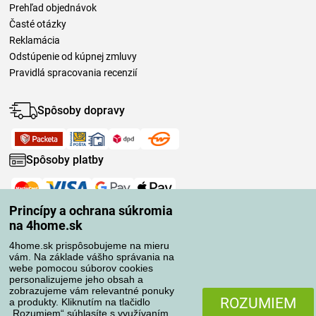
Prehľad objednávok
Časté otázky
Reklamácia
Odstúpenie od kúpnej zmluvy
Pravidlá spracovania recenzií
Spôsoby dopravy
Spôsoby platby
Spoľahlivý obchod
Princípy a ochrana súkromia
na 4home.sk
4home.sk prispôsobujeme na mieru
vám. Na základe vášho správania na
webe pomocou súborov cookies
personalizujeme jeho obsah a
zobrazujeme vám relevantné ponuky
ROZUMIEM
a produkty. Kliknutím na tlačidlo
„Rozumiem“ súhlasíte s využívaním