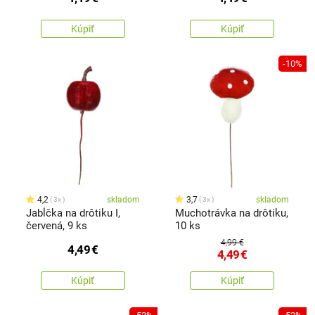
Kúpiť
Kúpiť
-10%
4,2
skladom
3,7
skladom
3x
3x
Jabĺčka na drôtiku I,
Muchotrávka na drôtiku,
červená, 9 ks
10 ks
4,99 €
4,49
€
4,49
€
Kúpiť
Kúpiť