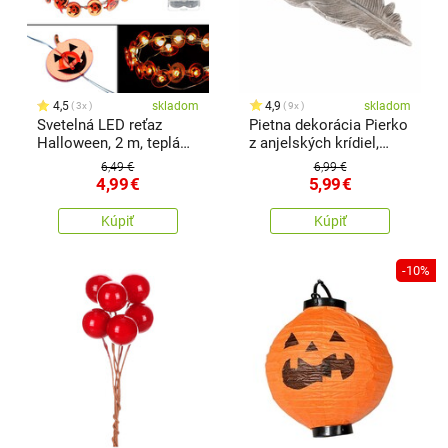
4,5
skladom
4,9
skladom
3x
9x
Svetelná LED reťaz
Pietna dekorácia Pierko
Halloween, 2 m, teplá
z anjelských krídiel,
biela, na batérie
polyresin, 16 x 6 x 2 cm
6,49 €
6,99 €
4,99
€
5,99
€
Kúpiť
Kúpiť
-10%