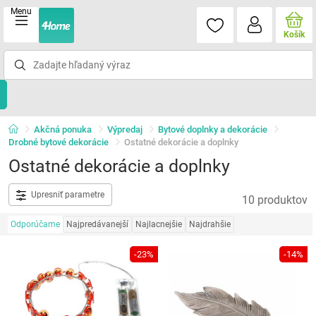
Menu
Košík
Akčná ponuka
Výpredaj
Bytové doplnky a dekorácie
Drobné bytové dekorácie
Ostatné dekorácie a doplnky
Ostatné dekorácie a doplnky
Upresniť parametre
10 produktov
Odporúčame
Najpredávanejší
Najlacnejšie
Najdrahšie
-23%
-14%