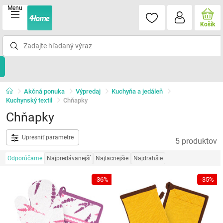
Menu
Košík
Akčná ponuka
Výpredaj
Kuchyňa a jedáleň
Kuchynský textil
Chňapky
Chňapky
Upresniť parametre
5 produktov
Odporúčame
Najpredávanejší
Najlacnejšie
Najdrahšie
-36%
-35%