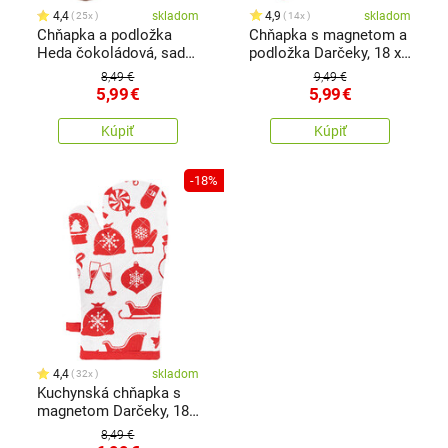
4,4
skladom
4,9
skladom
25x
14x
Chňapka a podložka
Chňapka s magnetom a
Heda čokoládová, sada
podložka Darčeky, 18 x
2 ks
32 cm, 20 x 20 cm
8,49 €
9,49 €
5,99
€
5,99
€
Kúpiť
Kúpiť
-18%
4,4
skladom
32x
Kuchynská chňapka s
magnetom Darčeky, 18
x 32 cm
8,49 €