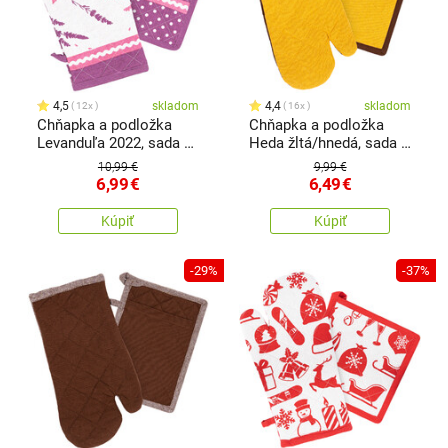
4,5
skladom
4,4
skladom
12x
16x
Chňapka a podložka
Chňapka a podložka
Levanduľa 2022, sada 2
Heda žltá/hnedá, sada 2
ks
ks
10,99 €
9,99 €
6,99
€
6,49
€
Kúpiť
Kúpiť
-29%
-37%