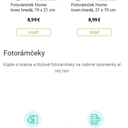
Fotorámček Home
Fotorámček Home
town hnedá, 19 x 21 cm
town hnedá, 21 x 19 cm
8,99
€
8,99
€
Kúpiť
Kúpiť
Fotorámčeky
Kúpte si krásne a
štýlové fotorámčeky
na rodinné spomienky alebo fotografie z dovolenky. Fotky detí alebo vnúčat v krásnom
celý text