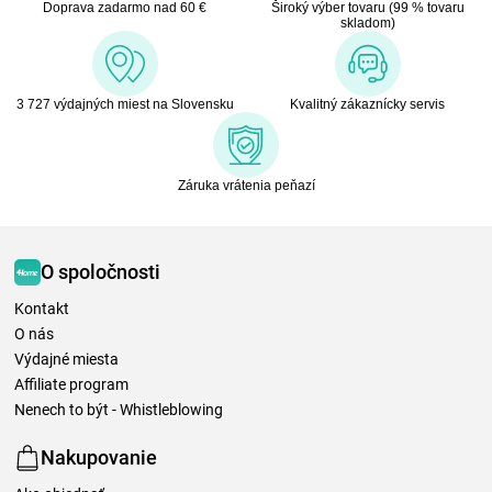
Doprava zadarmo nad 60 €
Široký výber tovaru (99 % tovaru
skladom)
3 727 výdajných miest na Slovensku
Kvalitný zákaznícky servis
Záruka vrátenia peňazí
O spoločnosti
Kontakt
O nás
Výdajné miesta
Affiliate program
Nenech to být - Whistleblowing
Nakupovanie