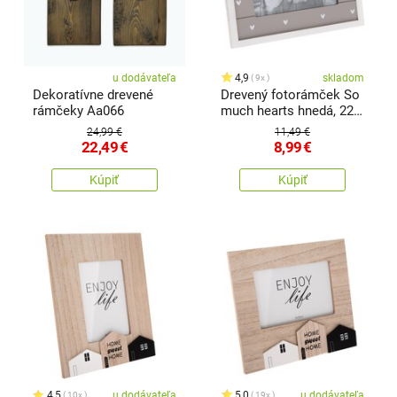
u dodávateľa
4,9
skladom
9x
Dekoratívne drevené
Drevený fotorámček So
rámčeky Aa066
much hearts hnedá, 22 x
17 cm
24,99 €
11,49 €
22,49
€
8,99
€
Kúpiť
Kúpiť
4,5
u dodávateľa
5,0
u dodávateľa
10x
19x