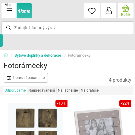
Menu
Košík
Bytové doplnky a dekorácie
Fotorámčeky
Fotorámčeky
Upresniť parametre
4 produkty
Odporúčame
Najpredávanejší
Najlacnejšie
Najdrahšie
-10%
-22%