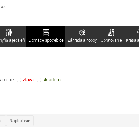
hyňa a jedáleň
Domáce spotrebiče
Záhrada a hobby
Upratovanie
Krása a
zľava
skladom
rametre
ie
Najdrahšie