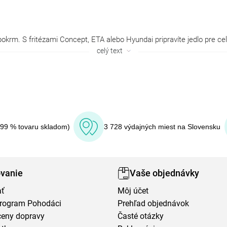
okrm. S fritézami
Concept
,
ETA
alebo
Hyundai
pripravíte jedlo pre c
celý text
(99 % tovaru skladom)
3 728 výdajných miest na Slovensku
vanie
Vaše objednávky
ať
Môj účet
program Pohodáci
Prehľad objednávok
ceny dopravy
Časté otázky