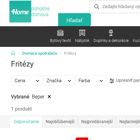
pohodlie
domova
Bytový textil
Nábytok
Doplnky a dekorácie
Kuc
Domáce spotrebiče
Fritézy
Fritézy
Cena
Značka
Farba
Upresniť pa
×
Vybrané
Beper
1 produkt
Odporúčame
Najobľúbenejší
Najpredávanejší
Najlacnejš