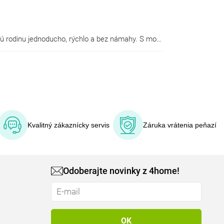
elú rodinu jednoducho,
rýchlo
a bez námahy. S modernými fritézami môžete fritovať tiež
Kvalitný zákaznícky servis
Záruka vrátenia peňazí
Odoberajte novinky z 4home!