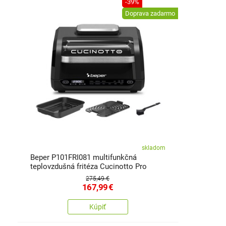
-39%
Doprava zadarmo
skladom
Beper P101FRI081 multifunkčná
teplovzdušná fritéza Cucinotto Pro
275,49 €
167,99
€
Kúpiť