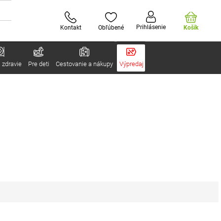
Prihlásenie
Kontakt
Obľúbené
Košík
 zdravie
Pre deti
Cestovanie a nákupy
Výpredaj