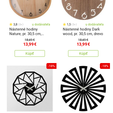
3,8
u dodávateľa
1,5
u dodávateľa
2x
2x
Nástenné hodiny
Nástenné hodiny Dark
Nature, pr. 30,5 cm,
wood, pr. 30,5 cm, drevo
plast
18,49 €
18,49 €
13,99
€
13,99
€
Kúpiť
Kúpiť
-18%
-18%