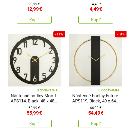
plast
20,99 €
14,49 €
12,99
€
4,49
€
Kúpiť
Kúpiť
-11%
-19%
u dodávateľa
u dodávateľa
Nástenné hodiny Mood
Nástenné hodiny Future
APS114, Black, 48 x 48
APS119, Black, 49 x 54
cm
cm
62,99 €
66,99 €
55,99
€
54,49
€
Kúpiť
Kúpiť