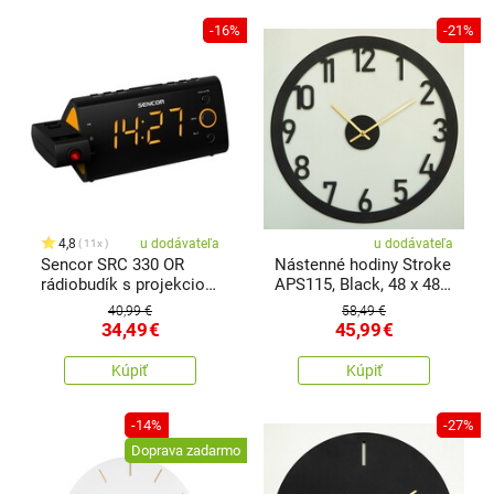
-16%
-21%
4,8
u dodávateľa
u dodávateľa
11x
Sencor SRC 330 OR
Nástenné hodiny Stroke
rádiobudík s projekciou,
APS115, Black, 48 x 48
oranžová
cm
40,99 €
58,49 €
34,49
€
45,99
€
Kúpiť
Kúpiť
-14%
-27%
Doprava zadarmo