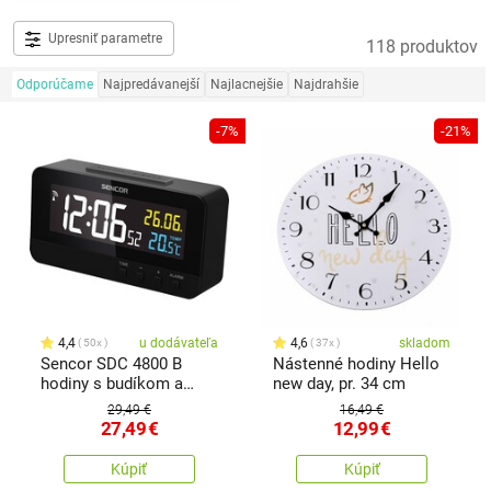
Upresniť parametre
118 produktov
Odporúčame
Najpredávanejší
Najlacnejšie
Najdrahšie
-7%
-21%
4,4
u dodávateľa
4,6
skladom
50x
37x
Sencor SDC 4800 B
Nástenné hodiny Hello
hodiny s budíkom a
new day, pr. 34 cm
teplomerom, čierna
29,49 €
16,49 €
27,49
€
12,99
€
Kúpiť
Kúpiť