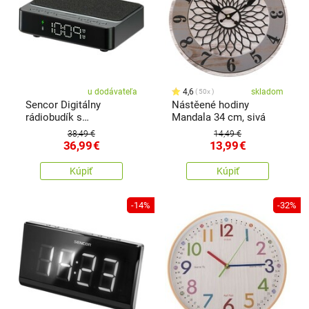
u dodávateľa
4,6
skladom
50x
Sencor Digitálny
Nástěené hodiny
rádiobudík s
Mandala 34 cm, sivá
bezdrôtovou nabíjačkou
38,49 €
14,49 €
36,99
€
13,99
€
Kúpiť
Kúpiť
-14%
-32%