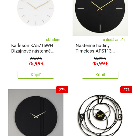
skladom
u dodávateľa
Karlsson KA5716WH
Nástenné hodiny
Dizajnové nástenné
Timeless APS113,
hodiny, 45 cm
Black, 48 x 48 cm
87,99 €
62,99 €
75,99
€
45,99
€
Kúpiť
Kúpiť
-27%
-27%