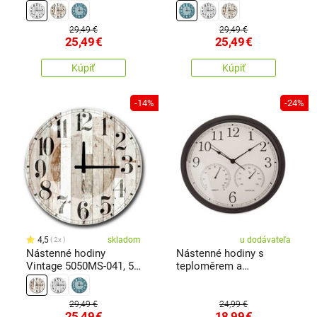
cm
cm
29,49 €
29,49 €
25,49
€
25,49
€
Kúpiť
Kúpiť
-14%
-24%
4,5
skladom
u dodávateľa
2x
Nástenné hodiny
Nástenné hodiny s
Vintage 5050MS-041, 50
teploměrem a
cm
vlhkoměrem 35 cm
29,49 €
24,99 €
25,49
€
18,99
€