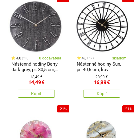
4,0
u dodávateľa
4,8
skladom
2x
6x
Nástenné hodiny Berry
Nástenné hodiny Sun,
dark grey, pr. 30,5 cm,
pr. 40,6 cm, kov
plast
18,49 €
28,99 €
14,49
€
16,99
€
Kúpiť
Kúpiť
-21%
-21%