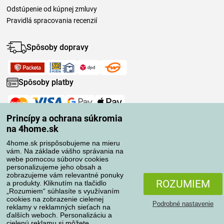
Odstúpenie od kúpnej zmluvy
Pravidlá spracovania recenzií
Spôsoby dopravy
Spôsoby platby
Spoľahlivý obchod
Princípy a ochrana súkromia
na 4home.sk
4home.sk prispôsobujeme na mieru
vám. Na základe vášho správania na
webe pomocou súborov cookies
personalizujeme jeho obsah a
zobrazujeme vám relevantné ponuky
ROZUMIEM
a produkty. Kliknutím na tlačidlo
„Rozumiem“ súhlasíte s využívaním
cookies na zobrazenie cielenej
Podrobné nastavenie
reklamy v reklamných sieťach na
ďalších weboch. Personalizáciu a
cielenú reklamu si môžete