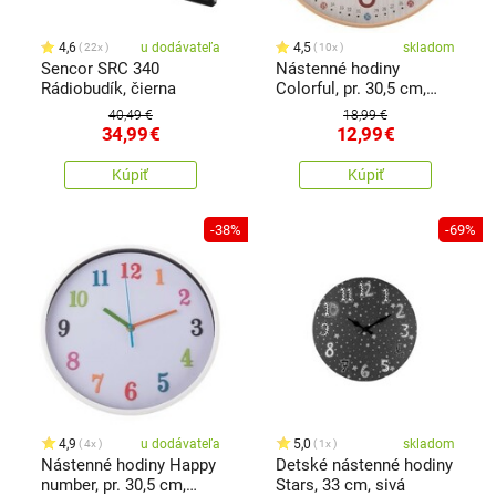
4,6
u dodávateľa
4,5
skladom
22x
10x
Sencor SRC 340
Nástenné hodiny
Rádiobudík, čierna
Colorful, pr. 30,5 cm,
plast
40,49 €
18,99 €
34,99
€
12,99
€
Kúpiť
Kúpiť
-38%
-69%
4,9
u dodávateľa
5,0
skladom
4x
1x
Nástenné hodiny Happy
Detské nástenné hodiny
number, pr. 30,5 cm,
Stars, 33 cm, sivá