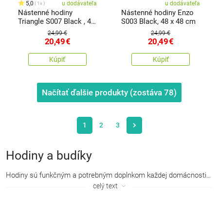
5,0
u dodávateľa
u dodávateľa
1x
Nástenné hodiny
Nástenné hodiny Enzo
Triangle S007 Black , 48
S003 Black, 48 x 48 cm
x 48 cm
24,99 €
24,99 €
20,49
€
20,49
€
Kúpiť
Kúpiť
Načítať ďalšie produkty (zostáva
78
)
1
2
3
Hodiny a budíky
Hodiny sú
funkčným a potrebným doplnkom
každej domácnosti. Môžu však byť aj
celý text