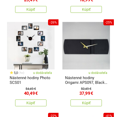
Kúpiť
Kúpiť
-26%
-25%
5,0
u dodávateľa
u dodávateľa
1x
Nástenné hodiny Photo
Nástenné hodiny
SCS01
Origami APS097, Black,
16 x 49 cm
54,49 €
50,49 €
40,49
€
37,99
€
Kúpiť
Kúpiť
-22%
-41%