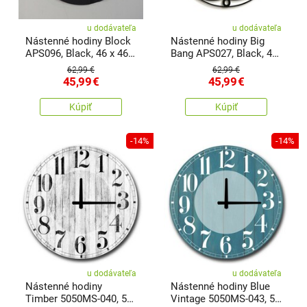
u dodávateľa
u dodávateľa
Nástenné hodiny Block
Nástenné hodiny Big
APS096, Black, 46 x 46
Bang APS027, Black, 49
cm
x 49 cm
62,99 €
62,99 €
45,99
€
45,99
€
Kúpiť
Kúpiť
-14%
-14%
u dodávateľa
u dodávateľa
Nástenné hodiny
Nástenné hodiny Blue
Timber 5050MS-040, 50
Vintage 5050MS-043, 50