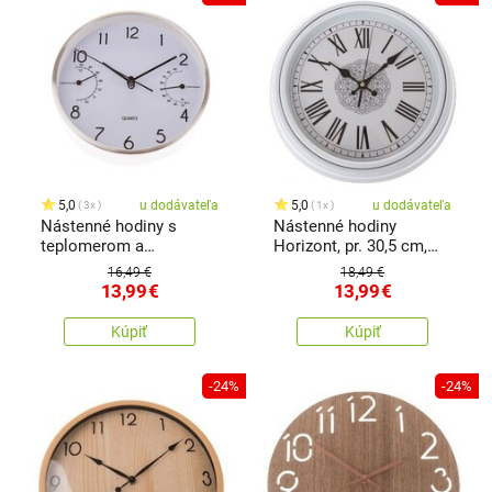
5,0
u dodávateľa
5,0
u dodávateľa
3x
1x
Nástenné hodiny s
Nástenné hodiny
teplomerom a
Horizont, pr. 30,5 cm,
vlhkomerom 15 cm
plast
16,49 €
18,49 €
13,99
€
13,99
€
Kúpiť
Kúpiť
-24%
-24%