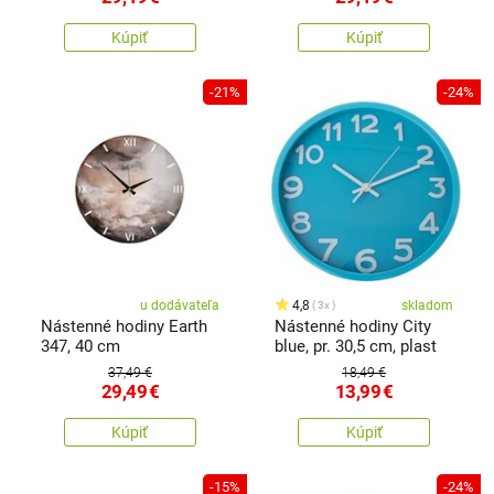
Kúpiť
Kúpiť
-21%
-24%
u dodávateľa
4,8
skladom
3x
Nástenné hodiny Earth
Nástenné hodiny City
347, 40 cm
blue, pr. 30,5 cm, plast
37,49 €
18,49 €
29,49
€
13,99
€
Kúpiť
Kúpiť
-15%
-24%