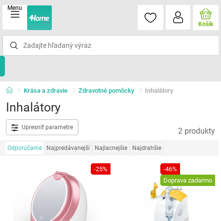
Menu
Košík
Krása a zdravie
Zdravotné pomôcky
Inhalátory
Inhalátory
Upresniť parametre
2 produkty
Odporúčame
Najpredávanejší
Najlacnejšie
Najdrahšie
-25%
-46%
Doprava zadarmo