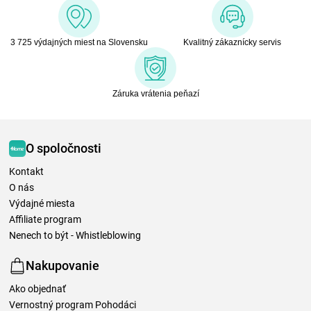
3 725 výdajných miest na Slovensku
Kvalitný zákaznícky servis
Záruka vrátenia peňazí
O spoločnosti
Kontakt
O nás
Výdajné miesta
Affiliate program
Nenech to být - Whistleblowing
Nakupovanie
Ako objednať
Vernostný program Pohodáci