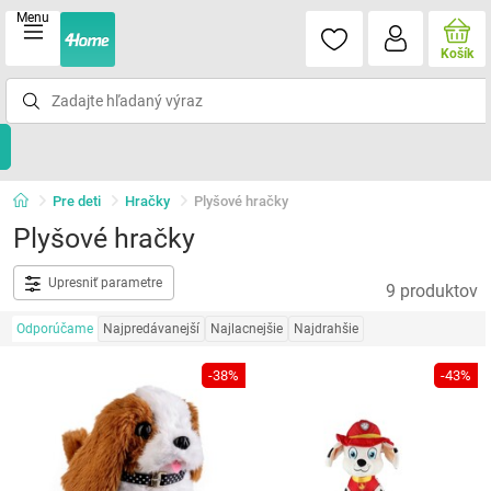
Menu
Košík
Pre deti
Hračky
Plyšové hračky
Plyšové hračky
Upresniť parametre
9 produktov
Odporúčame
Najpredávanejší
Najlacnejšie
Najdrahšie
-38%
-43%