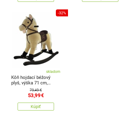
-32%
skladom
Kôň hojdací béžový
plyš, výška 71 cm,
nosnosť 50 kg
79,49 €
53,99
€
Kúpiť