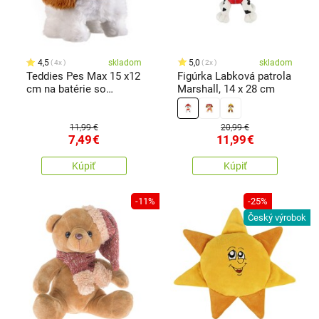
4,5
skladom
5,0
skladom
4x
2x
Teddies Pes Max 15 x12
Figúrka Labková patrola
cm na batérie so
Marshall, 14 x 28 cm
zvukom a pohybom
11,99 €
20,99 €
7,49
€
11,99
€
Kúpiť
Kúpiť
-11%
-25%
Český výrobok