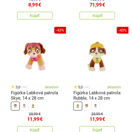
8,99
€
71,99
€
Kúpiť
Kúpiť
-43%
-43%
5,0
skladom
5,0
skladom
1x
1x
Figúrka Labková patrola
Figúrka Labková patrola
Skye, 14 x 28 cm
Rubble, 14 x 28 cm
20,99 €
20,99 €
11,99
€
11,99
€
Kúpiť
Kúpiť