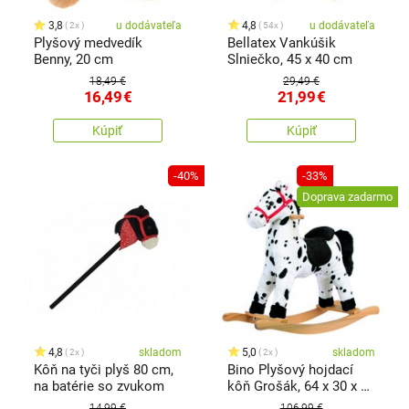
3,8
u dodávateľa
4,8
u dodávateľa
2x
54x
Plyšový medvedík
Bellatex Vankúšik
Benny, 20 cm
Slniečko, 45 x 40 cm
18,49 €
29,49 €
16,49
€
21,99
€
Kúpiť
Kúpiť
-40%
-33%
Doprava zadarmo
4,8
skladom
5,0
skladom
2x
2x
Kôň na tyči plyš 80 cm,
Bino Plyšový hojdací
na batérie so zvukom
kôň Grošák, 64 x 30 x 74
cm
14,99 €
106,99 €