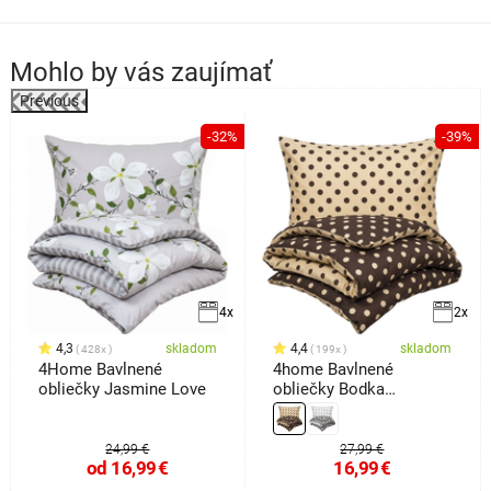
Mohlo by vás zaujímať
Previous
-32%
-39%
4x
2x
4,3
skladom
4,4
skladom
428x
199x
4Home Bavlnené
4home Bavlnené
obliečky Jasmine Love
obliečky Bodka
Čokoláda, 140 x 220 cm,
70 x 90 cm
24,99 €
27,99 €
od
16,99
€
16,99
€