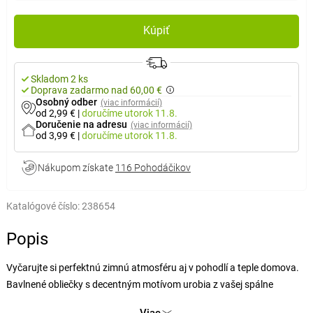
Kúpiť
Skladom 2 ks
Doprava zadarmo nad 60,00 €
Osobný odber
(viac informácií)
od 2,99 €
|
doručíme
utorok 11.8.
Doručenie na adresu
(viac informácií)
od 3,99 €
|
doručíme
utorok 11.8.
Nákupom získate
116 Pohodáčikov
Katalógové číslo:
238654
Popis
Vyčarujte si perfektnú zimnú atmosféru aj v pohodlí a teple domova.
Bavlnené obliečky s decentným motívom urobia z vašej spálne
čarovné zimné kráľovstvo. Jednoduchý vzor snehových vločiek v
Viac