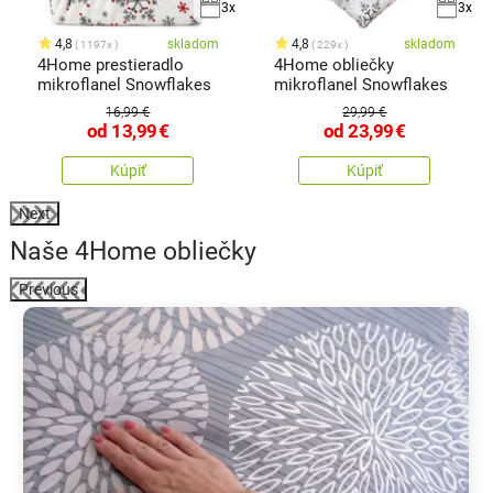
3x
3x
4,8
skladom
4,8
skladom
1197x
229x
4Home prestieradlo
4Home obliečky
mikroflanel Snowflakes
mikroflanel Snowflakes
16,99 €
29,99 €
od
13,99
€
od
23,99
€
Kúpiť
Kúpiť
Next
Naše 4Home obliečky
Previous