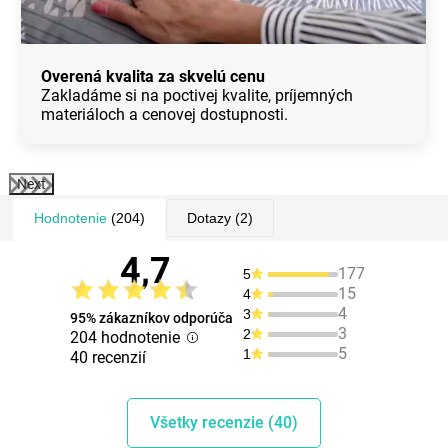
Overená kvalita za skvelú cenu
Zakladáme si na poctivej kvalite, príjemných
materiáloch a cenovej dostupnosti.
Next
Hodnotenie
(204)
Dotazy
(2)
4,7
177
5
15
4
4
3
95% zákazníkov odporúča
3
2
204 hodnotenie
5
1
40 recenzií
Všetky recenzie (40)