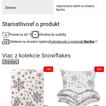
odporúčame žehliť na strednú
Žehlenie:
teplotu
Starostlivosť o produkt
Pranie na 40 °C
Vhodné do sušičky
Žehlenie na strednú teplotu
Podrobnosti o materiáli
Bavlna
Viac z kolekcie
Snowflakes
Previous
%
-18%
-20%