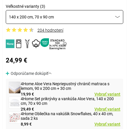
Veľkostné varianty (3)
140 x 200 cm, 70 x 90 cm
204 hodnotení
STANDARD
100
14.HPK.45000
Boennigheim
24,99 €
Odporúčame dokúpiť
4Home Aloe Vera Nepriepustný chránič matraca s
lemom, 90 x 200 cm + 30 cm
19,99 €
Vybrať variant
4Home Set prikrývky a vankúša Aloe Vera, 140 x 200
cm, 70 x 90 cm
29,49 €
Vybrať variant
4Home Obliečka na vakúšik Snowflakes, 40 x 40 cm,
sada 2 ks
8,99 €
Vybrať variant