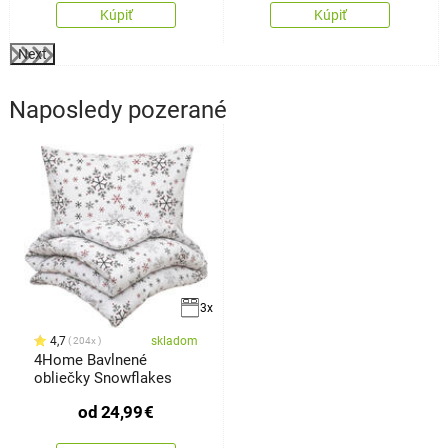
Kúpiť
Kúpiť
Next
Naposledy pozerané
3x
4,7
skladom
204x
4Home Bavlnené
obliečky Snowflakes
od
24,99
€