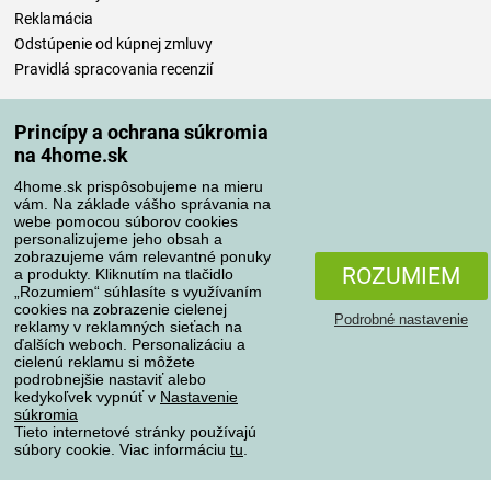
Reklamácia
Odstúpenie od kúpnej zmluvy
Pravidlá spracovania recenzií
Spôsoby dopravy
Princípy a ochrana súkromia
na 4home.sk
4home.sk prispôsobujeme na mieru
Spôsoby platby
vám. Na základe vášho správania na
webe pomocou súborov cookies
personalizujeme jeho obsah a
zobrazujeme vám relevantné ponuky
ROZUMIEM
a produkty. Kliknutím na tlačidlo
Spoľahlivý obchod
„Rozumiem“ súhlasíte s využívaním
cookies na zobrazenie cielenej
Podrobné nastavenie
reklamy v reklamných sieťach na
ďalších weboch. Personalizáciu a
cielenú reklamu si môžete
podrobnejšie nastaviť alebo
kedykoľvek vypnúť v
Nastavenie
súkromia
Tieto internetové stránky používajú
súbory cookie. Viac informáciu
tu
.