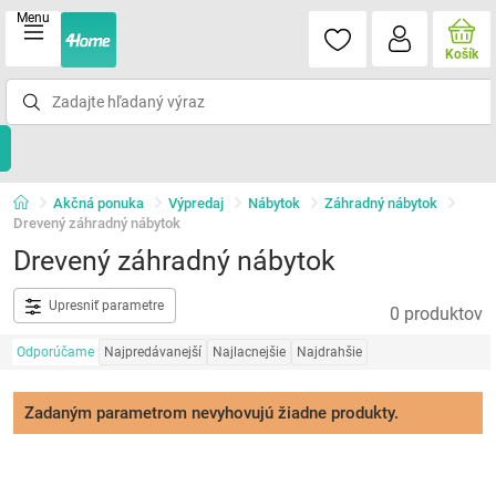
Menu
Košík
Akčná ponuka
Výpredaj
Nábytok
Záhradný nábytok
Drevený záhradný nábytok
Drevený záhradný nábytok
Upresniť parametre
0 produktov
Odporúčame
Najpredávanejší
Najlacnejšie
Najdrahšie
Zadaným parametrom nevyhovujú žiadne produkty.