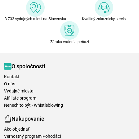
3 733 výdajných miest na Slovensku
Kvalitný zákaznícky servis
Záruka vrátenia peňazí
O spoločnosti
Kontakt
O nás
Výdajné miesta
Affiliate program
Nenech to být - Whistleblowing
Nakupovanie
Ako objednať
Vernostný program Pohodáci