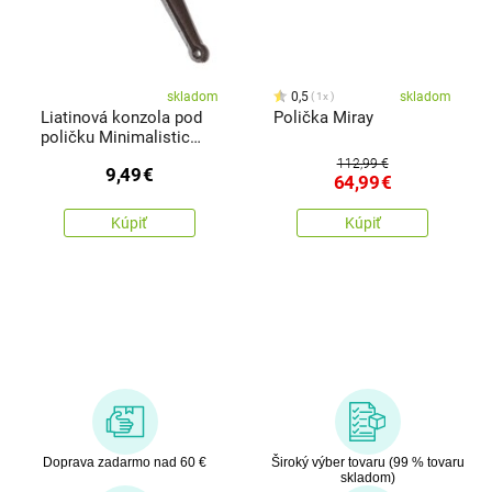
skladom
0,5
skladom
1x
Liatinová konzola pod
Polička Miray
poličku Minimalistic
čierna, 12 x 12 cm
112,99 €
9,49
€
64,99
€
Kúpiť
Kúpiť
Doprava zadarmo nad 60 €
Široký výber tovaru (99 % tovaru
skladom)