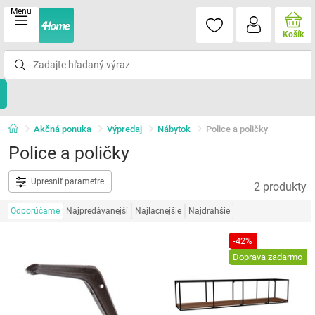
Menu
Košík
Akčná ponuka
Výpredaj
Nábytok
Police a poličky
Police a poličky
Upresniť parametre
2 produkty
Odporúčame
Najpredávanejší
Najlacnejšie
Najdrahšie
-42%
Doprava zadarmo