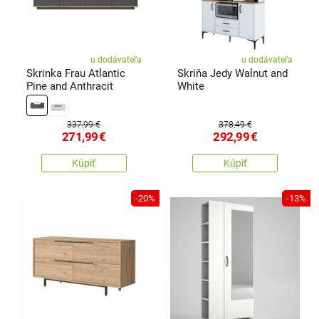
u dodávateľa
u dodávateľa
Skrinka Frau Atlantic
Skriňa Jedy Walnut and
Pine and Anthracit
White
337,99 €
378,49 €
271,99
€
292,99
€
Kúpiť
Kúpiť
-20%
-13%