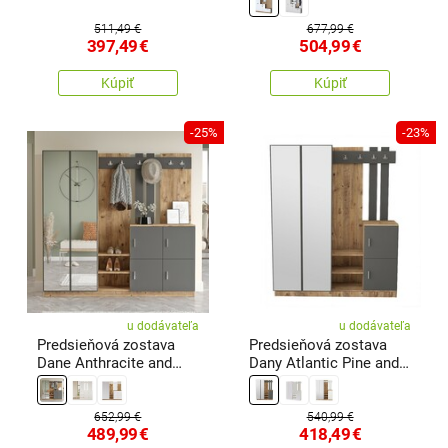
511,49 €
677,99 €
397,49
€
504,99
€
Kúpiť
Kúpiť
-25%
-23%
u dodávateľa
u dodávateľa
Predsieňová zostava
Predsieňová zostava
Dane Anthracite and
Dany Atlantic Pine and
Atlantic Pine
Anthracite
652,99 €
540,99 €
489,99
€
418,49
€