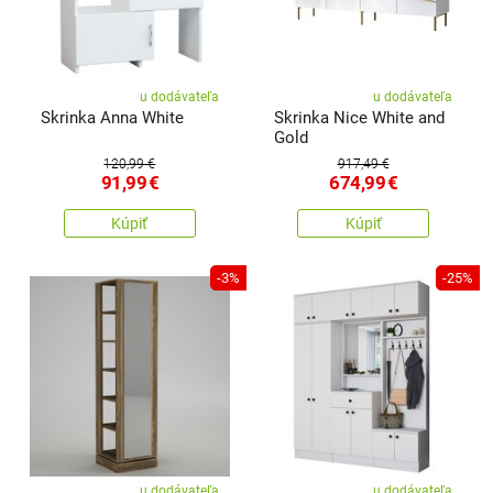
u dodávateľa
u dodávateľa
Skrinka Anna White
Skrinka Nice White and
Gold
120,99 €
917,49 €
91,99
€
674,99
€
Kúpiť
Kúpiť
-3%
-25%
u dodávateľa
u dodávateľa