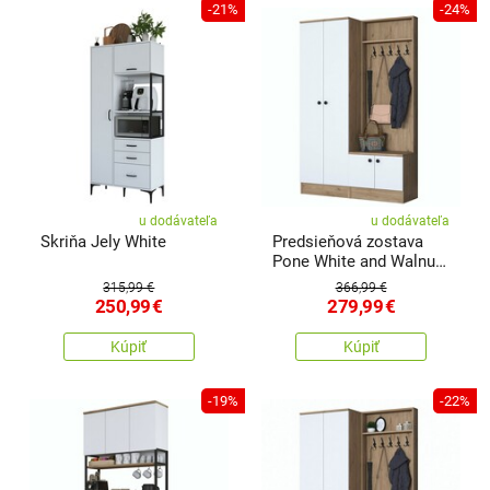
-21%
-24%
u dodávateľa
u dodávateľa
Skriňa Jely White
Predsieňová zostava
Pone White and Walnut
II
315,99 €
366,99 €
250,99
€
279,99
€
Kúpiť
Kúpiť
-19%
-22%