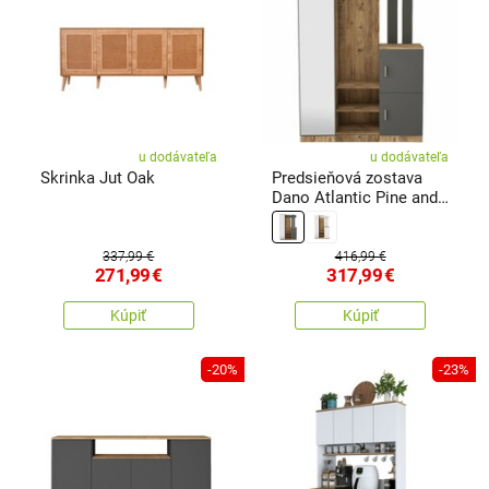
u dodávateľa
u dodávateľa
Skrinka Jut Oak
Predsieňová zostava
Dano Atlantic Pine and
Anthracite
337,99 €
416,99 €
271,99
€
317,99
€
Kúpiť
Kúpiť
-20%
-23%