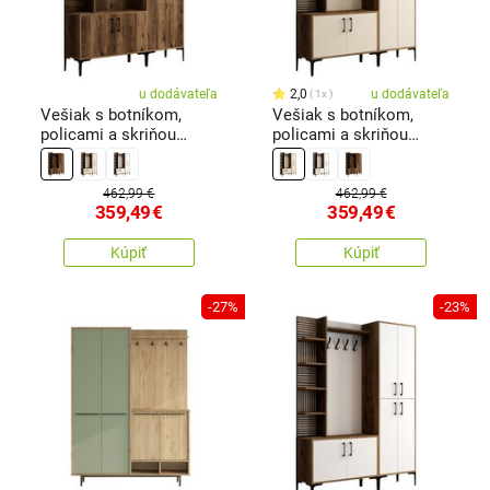
u dodávateľa
2,0
u dodávateľa
1x
Vešiak s botníkom,
Vešiak s botníkom,
policami a skriňou
policami a skriňou
Viyana Walnut
Viyana Walnut and
Cream
462,99 €
462,99 €
359,49
€
359,49
€
Kúpiť
Kúpiť
-27%
-23%