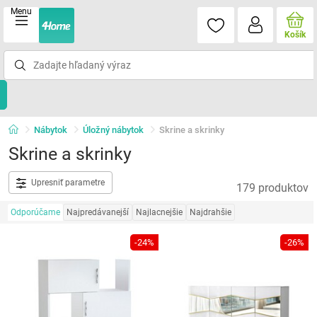
Menu
Košík
Nábytok
Úložný nábytok
Skrine a skrinky
Skrine a skrinky
Upresniť parametre
179 produktov
Odporúčame
Najpredávanejší
Najlacnejšie
Najdrahšie
-24%
-26%