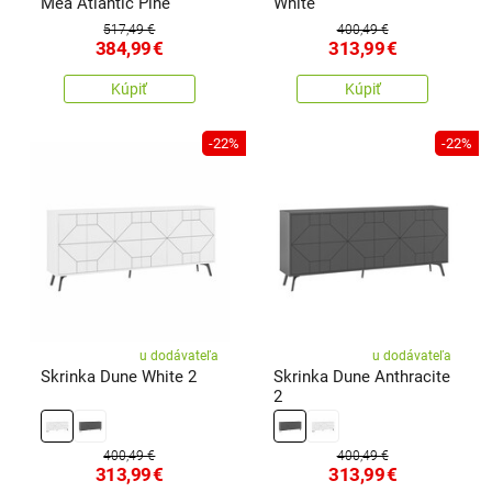
Mea Atlantic Pine
White
517,49 €
400,49 €
384,99
€
313,99
€
Kúpiť
Kúpiť
-22%
-22%
u dodávateľa
u dodávateľa
Skrinka Dune White 2
Skrinka Dune Anthracite
2
400,49 €
400,49 €
313,99
€
313,99
€