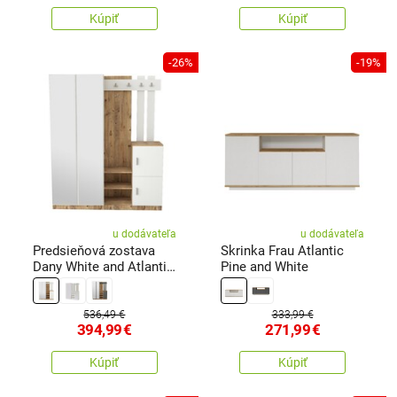
Kúpiť
Kúpiť
-26%
-19%
u dodávateľa
u dodávateľa
Predsieňová zostava
Skrinka Frau Atlantic
Dany White and Atlantic
Pine and White
Pine
536,49 €
333,99 €
394,99
€
271,99
€
Kúpiť
Kúpiť