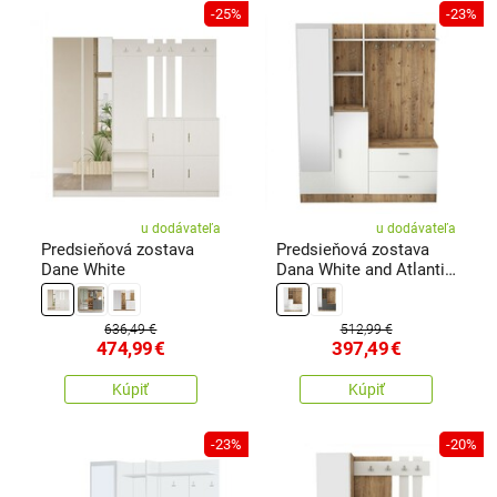
-25%
-23%
u dodávateľa
u dodávateľa
Predsieňová zostava
Predsieňová zostava
Dane White
Dana White and Atlantic
Pine
636,49 €
512,99 €
474,99
€
397,49
€
Kúpiť
Kúpiť
-23%
-20%