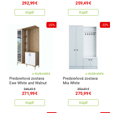
292,99
€
259,49
€
Kúpiť
Kúpiť
-22%
-22%
u dodávateľa
u dodávateľa
Predsieňová zostava
Predsieňová zostava
Ewe White and Walnut
Mia White
346,49 €
354,49 €
271,99
€
275,99
€
Kúpiť
Kúpiť