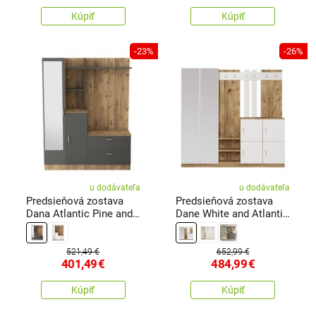
Kúpiť
Kúpiť
-23%
-26%
u dodávateľa
u dodávateľa
Predsieňová zostava
Predsieňová zostava
Dana Atlantic Pine and
Dane White and Atlantic
Anthracite
Pine
521,49 €
652,99 €
401,49
€
484,99
€
Kúpiť
Kúpiť