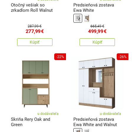
Otočný vešiak so
Predsieňová zostava
zrkadlom Roll Walnut
Ewa White
287,99 €
665,49 €
277,99
€
499,99
€
Kúpiť
Kúpiť
-22%
-26%
u dodávateľa
u dodávateľa
Skriňa Rery Oak and
Predsieňová zostava
Green
Ewa White and Walnut