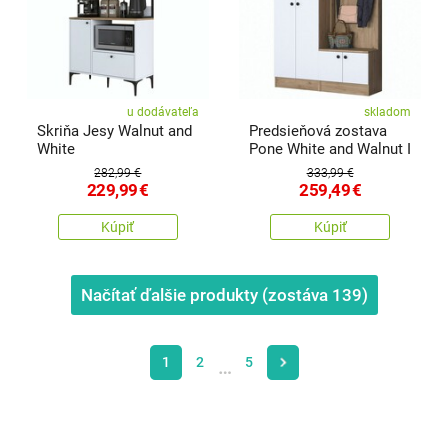
u dodávateľa
skladom
Skriňa Jesy Walnut and
Predsieňová zostava
White
Pone White and Walnut I
282,99 €
333,99 €
229,99
€
259,49
€
Kúpiť
Kúpiť
Načítať ďalšie produkty (zostáva
139
)
1
2
5
…