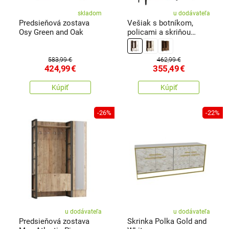
skladom
u dodávateľa
Predsieňová zostava
Vešiak s botníkom,
Osy Green and Oak
policami a skriňou
Viyana Walnut and
White
583,99 €
462,99 €
424,99
€
355,49
€
Kúpiť
Kúpiť
-26%
-22%
u dodávateľa
u dodávateľa
Predsieňová zostava
Skrinka Polka Gold and