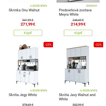
u dodávateľa
skladom
Skrinka Onu Walnut
Predsieňová zostava
Meyra White
341,99 €
246,49 €
271,99
€
214,99
€
Kúpiť
Kúpiť
-23%
-22%
u dodávateľa
u dodávateľa
Skriňa Jegy White
Skriňa Javy Walnut and
White
378,49 €
332,99 €