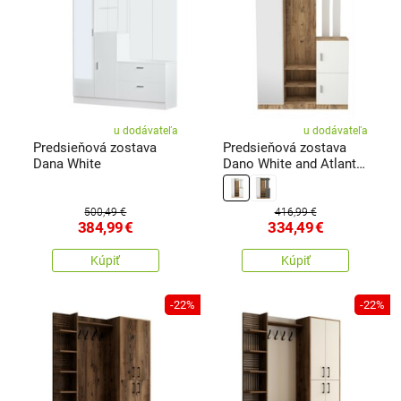
u dodávateľa
u dodávateľa
Predsieňová zostava
Predsieňová zostava
Dana White
Dano White and Atlantic
Pine
500,49 €
416,99 €
384,99
€
334,49
€
Kúpiť
Kúpiť
-22%
-22%