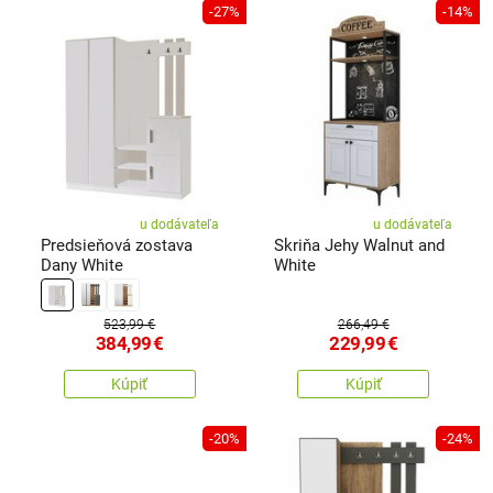
-27%
-14%
u dodávateľa
u dodávateľa
Predsieňová zostava
Skriňa Jehy Walnut and
Dany White
White
523,99 €
266,49 €
384,99
€
229,99
€
Kúpiť
Kúpiť
-20%
-24%