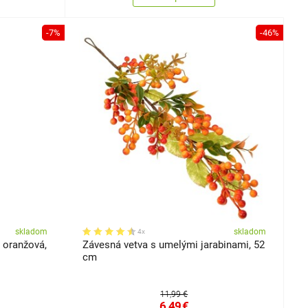
-7%
-46%
skladom
skladom
4x
 oranžová,
Závesná vetva s umelými jarabinami, 52
cm
11,99 €
6,49
€