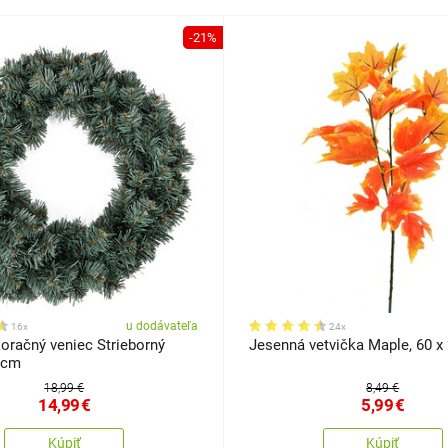
-21%
u dodávateľa
16x
24x
oračný veniec Strieborný
Jesenná vetvička Maple, 60 x
 cm
18,99 €
8,49 €
14,99
€
5,99
€
Kúpiť
Kúpiť