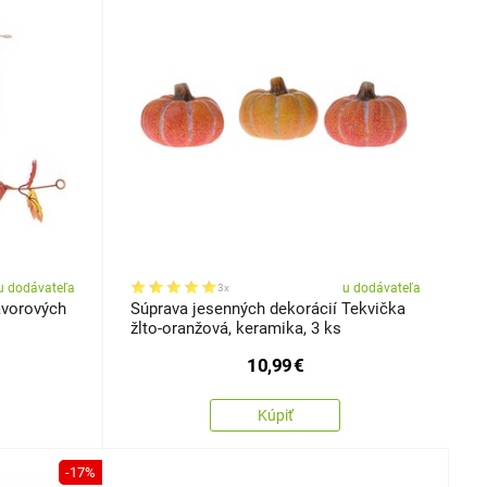
u dodávateľa
u dodávateľa
3x
avorových
Súprava jesenných dekorácií Tekvička
žlto-oranžová, keramika, 3 ks
10,99
€
Kúpiť
-17%