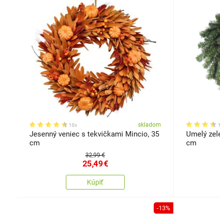
skladom
10x
Jesenný veniec s tekvičkami Mincio, 35
Umelý zele
cm
cm
32,99 €
25,49
€
Kúpiť
-13%