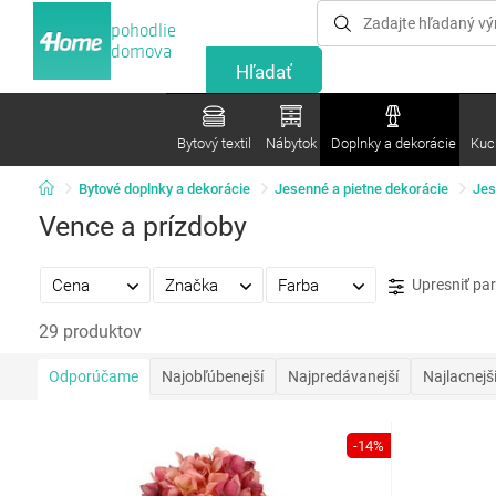
pohodlie
domova
Bytový textil
Nábytok
Doplnky a dekorácie
Kuc
Bytové doplnky a dekorácie
Jesenné a pietne dekorácie
Jes
Vence a prízdoby
Cena
Značka
Farba
Upresniť pa
29 produktov
Odporúčame
Najobľúbenejší
Najpredávanejší
Najlacnejš
-14%