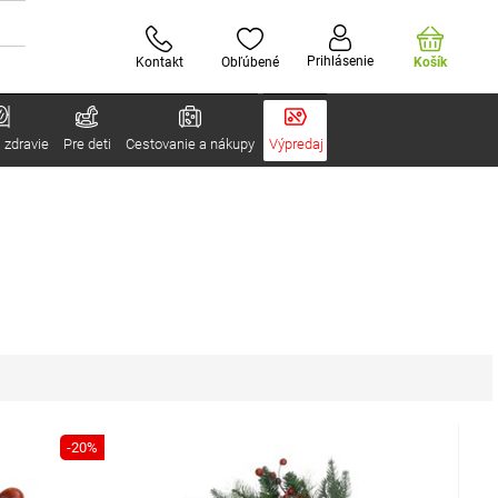
Prihlásenie
Kontakt
Obľúbené
Košík
 zdravie
Pre deti
Cestovanie a nákupy
Výpredaj
-20%