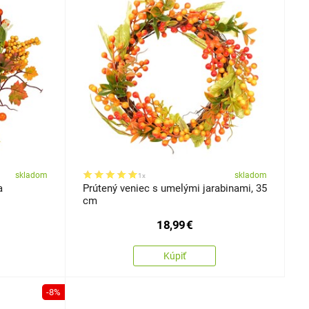
skladom
skladom
1x
a
Prútený veniec s umelými jarabinami, 35
cm
18,99
€
Kúpiť
-8%