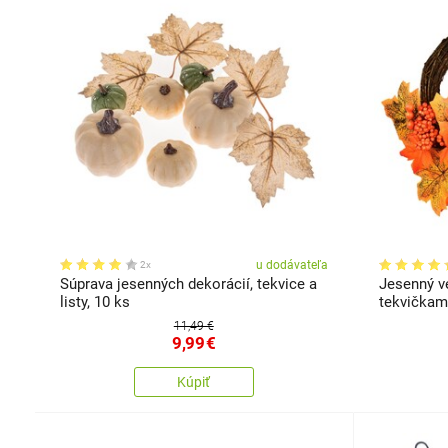
u dodávateľa
2x
Súprava jesenných dekorácií, tekvice a
Jesenný ve
listy, 10 ks
tekvičkami
11,49 €
9,99
€
Kúpiť