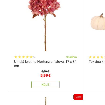
skladom
6x
Umelá kvetina Hortenzia fialová, 17 x 34
Tekvica kr
cm
6,99 €
5,99
€
Kúpiť
-23%