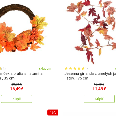
skladom
7x
1x
nček z prútia s listami a
Jesenná girlanda z umelých j
 , 35 cm
listov, 175 cm
20,99 €
12,49 €
16,49
€
11,49
€
Kúpiť
Kúpiť
-16%