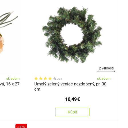
2 veľkosti
skladom
skladom
33x
á, 16 x 27
Umelý zelený veniec nezdobený, pr. 30
cm
10,49
€
Kúpiť
-30%