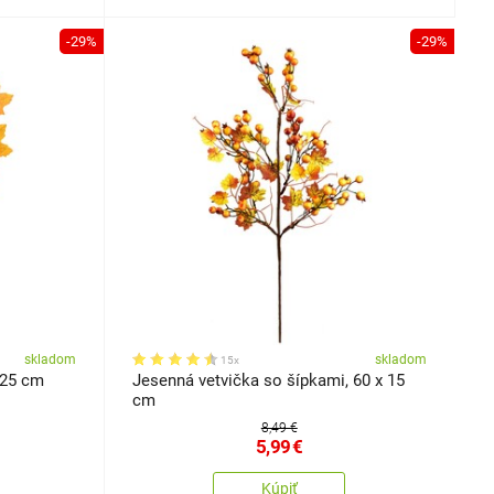
-29%
-29%
skladom
skladom
15x
 25 cm
Jesenná vetvička so šípkami, 60 x 15
cm
8,49 €
5,99
€
Kúpiť