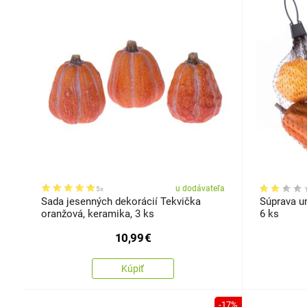
u dodávateľa
5x
Sada jesenných dekorácií Tekvička
Súprava um
oranžová, keramika, 3 ks
6 ks
10,99
€
Kúpiť
-17%