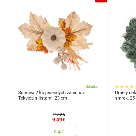
skladom
Súprava 2 ks jesenných zápichov
Umelý dek
Tekvica s listami, 23 cm
smrek, 25
11,49 €
9,49
€
Kúpiť