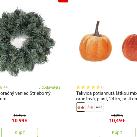
u dodávateľa
44x
1x
oračný veniec Strieborný
Tekvica potiahnutá látkou mi
 cm
oranžová, plast, 24 ks, pr. 4 c
11,49 €
14,99 €
10,99
€
10,49
€
Kúpiť
Kúpiť