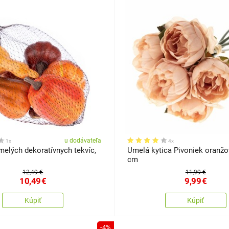
u dodávateľa
1x
4x
elých dekoratívnych tekvíc,
Umelá kytica Pivoniek oranžov
cm
12,49 €
11,99 €
10,49
€
9,99
€
Kúpiť
Kúpiť
-4%