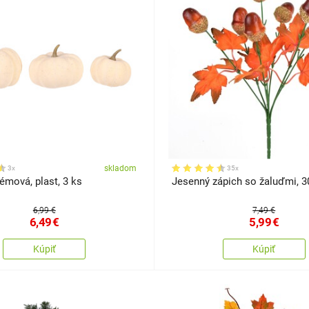
skladom
3x
35x
émová, plast, 3 ks
Jesenný zápich so žaluďmi, 3
6,99 €
7,49 €
6,49
€
5,99
€
Kúpiť
Kúpiť