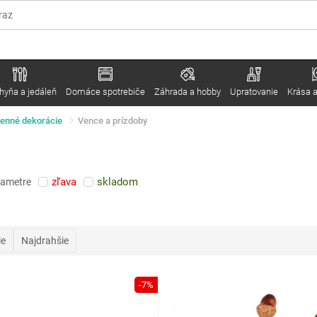
hyňa a jedáleň
Domáce spotrebiče
Záhrada a hobby
Upratovanie
Krása a
enné dekorácie
Vence a prízdoby
zľava
skladom
rametre
ie
Najdrahšie
-7%