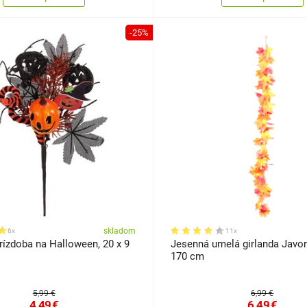
-25%
skladom
6x
11x
rízdoba na Halloween, 20 x 9
Jesenná umelá girlanda Javor
170 cm
5,99 €
6,99 €
4,49
€
6,49
€