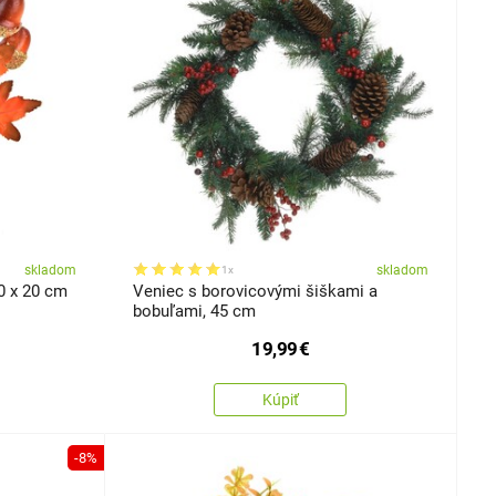
skladom
skladom
1x
0 x 20 cm
Veniec s borovicovými šiškami a
bobuľami, 45 cm
19,99
€
Kúpiť
-8%