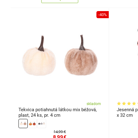
-40%
skladom
Tekvica potiahnutá látkou mix béžová,
Jesenná p
plast, 24 ks, pr. 4 cm
x 32 cm
14,99 €
8,99
€