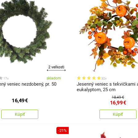
2 veľkosti
skladom
17x
32x
ný veniec nezdobený, pr. 50
Jesenný veniec s tekvičkami 
eukalyptom, 25 cm
18,49 €
16,49
€
16,99
€
Kúpiť
Kúpiť
-21%