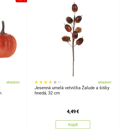
skladom
skladom
7x
x
Jesenná umelá vetvička Žalude a šišky
m
hnedá, 32 cm
4,49
€
Kúpiť