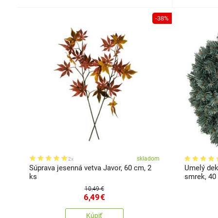
-38%
skladom
2x
Súprava jesenná vetva Javor, 60 cm, 2
Umelý dek
ks
smrek, 40
10,49 €
6,49
€
Kúpiť