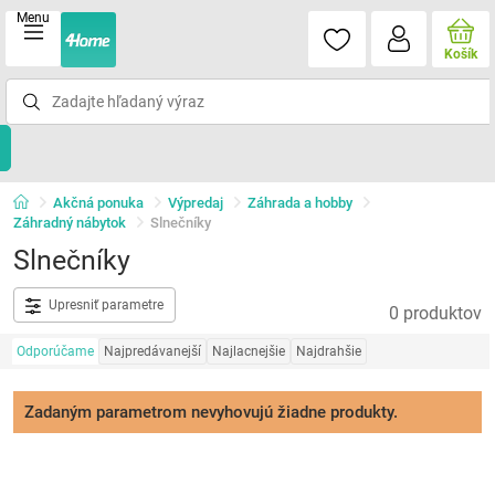
Menu
Košík
Akčná ponuka
Výpredaj
Záhrada a hobby
Záhradný nábytok
Slnečníky
Slnečníky
Upresniť parametre
0 produktov
Odporúčame
Najpredávanejší
Najlacnejšie
Najdrahšie
Zadaným parametrom nevyhovujú žiadne produkty.