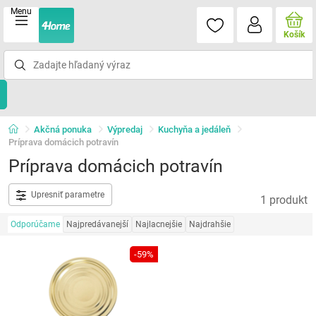
Menu
Košík
Akčná ponuka
Výpredaj
Kuchyňa a jedáleň
Príprava domácich potravín
Príprava domácich potravín
Upresniť parametre
1 produkt
Odporúčame
Najpredávanejší
Najlacnejšie
Najdrahšie
-59%