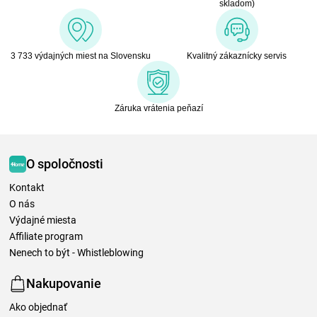
skladom)
3 733 výdajných miest na Slovensku
Kvalitný zákaznícky servis
Záruka vrátenia peňazí
O spoločnosti
Kontakt
O nás
Výdajné miesta
Affiliate program
Nenech to být - Whistleblowing
Nakupovanie
Ako objednať