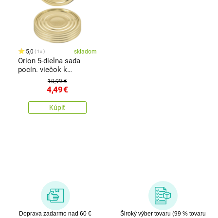
5,0
skladom
1x
Orion 5-dielna sada
pocín. viečok k
plechovke, pr. 11 cm
10,99 €
4,49
€
Kúpiť
Doprava zadarmo nad 60 €
Široký výber tovaru (99 % tovaru