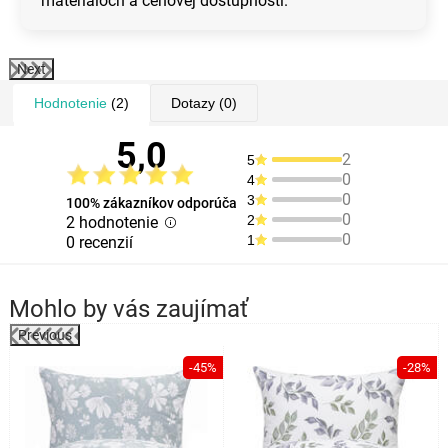
materiáloch a cenovej dostupnosti.
Next
Hodnotenie
(2)
Dotazy
(0)
5,0
2
5
0
4
0
3
100% zákazníkov odporúča
0
2
2 hodnotenie
0
1
0 recenzií
Mohlo by vás zaujímať
Previous
%
-45%
-28%