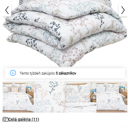
1/11
Tento týždeň zakúpilo
5 zákazníkov
Celá galéria (11)