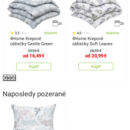
2x
2x
3,5
skladom
4,6
skladom
5x
11x
4Home Krepové
4Home Krepové
obliečky Gentle Green
obliečky Soft Leaves
29,99 €
28,99 €
od
16,49
€
od
20,99
€
Kúpiť
Kúpiť
Next
Naposledy pozerané