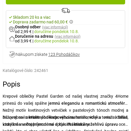
Skladom 20 ks a viac
Doprava zadarmo nad 60,00 €
Osobný odber
(viac informácií)
od 2,99 €
|
doručíme
pondelok 10.8.
Doručenie na adresu
(viac informácií)
od 3,99 €
|
doručíme
pondelok 10.8.
Nákupom získate
123 Pohodáčikov
Katalógové číslo:
242461
Popis
Krepové obliečky Pastel Garden od našej vlastnej značky 4Home
prinesú do vašej spálne
jemnú eleganciu a romantickú atmosféru
.
Nežný motív kvetinových vetvičiek v pastelových tónoch modrej a
béžovej na svetlom podklade vytvára harmonický a svieži vzhľad,
Sú vyrobené z
kvalitného krepového materiálu
, vďaka tomu sú ľahké,
ktorý krásne doplní moderné aj klasické interiéry.
vzdušné a veľmi príjemné na dotyk.
Praktickú nežehlivú úpravu
ocení