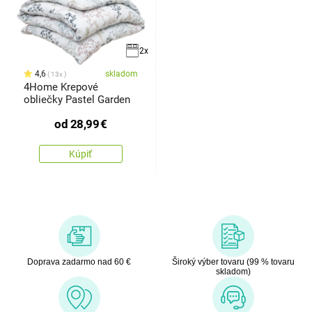
2x
4,6
skladom
13x
4Home Krepové
obliečky Pastel Garden
od
28,99
€
Kúpiť
Doprava zadarmo nad 60 €
Široký výber tovaru (99 % tovaru
skladom)