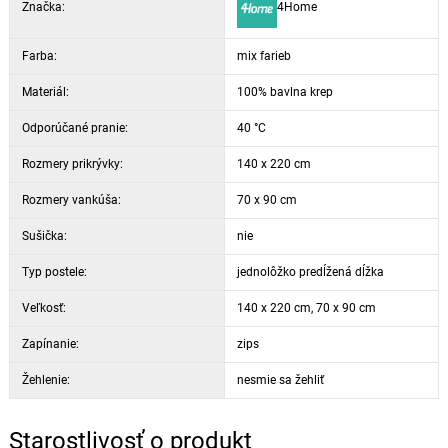
Značka:
4Home
Farba:
mix farieb
Materiál:
100% bavlna krep
Odporúčané pranie:
40 °C
Rozmery prikrývky:
140 x 220 cm
Rozmery vankúša:
70 x 90 cm
Sušička:
nie
Typ postele:
jednolôžko predĺžená dĺžka
Veľkosť:
140 x 220 cm, 70 x 90 cm
Zapínanie:
zips
Žehlenie:
nesmie sa žehliť
Starostlivosť o produkt