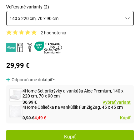
Veľkostné varianty (2)
140 x 220 cm, 70 x 90 cm
2 hodnotenia
STANDARD
100
06.JA.44574
Boennigheim
29,99 €
Odporúčame dokúpiť
4Home Set prikrývky a vankúša Aloe Premium, 140 x
220 cm, 70 x 90 cm
36,99 €
Vybrať variant
4Home Obliečka na vankúšik Fur ZigZag, 45 x 45 cm
9,99 €
4,49 €
Kúpiť
Kúpiť