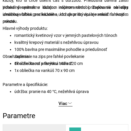
každý, kto si chce ušetriť čas s údržbou. Priedušná bavlna zaistí
pohodlný spánok v každom ročnom období.
Vďaka decentnému dizajnu inšpirovanému prírodou sú obliečky
Zapínanie na zips
umožňuje ľahké prezliekanie a udržuje prikrývku aj vankúš na svojom
ideálnou voľbou pre každého, kto chce do spálne vniesť ľahkosť a
mieste.
pohodu.
Hlavné výhody produktu:
romantický kvetinový vzor v jemných pastelových tónoch
kvalitný krepový materiál s nežehlivou úpravou
100% bavlna pre maximálne pohodlie a priedušnosť
Obsah balenia:
zapínanie na zips pre ľahké povliekanie
dlhá životnosť a farebná stálosť
1x obliečka na prikrývku 140 x 220 cm
1x obliečka na vankúš 70 x 90 cm
Parametre a špecifikácie:
údržba: pranie na 40 °C, nežehlivá úprava
Viac
Parametre