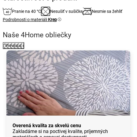
Pranie na 40 °C
Nesušiť v sušičke
Nesmie sa žehliť
Podrobnosti o materiáli
Krep
Naše 4Home obliečky
Previous
Overená kvalita za skvelú cenu
Zakladáme si na poctivej kvalite, príjemných