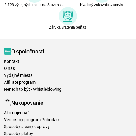
3 728 výdajných miest na Slovensku
Kvalitný zákaznícky servis
Záruka vrátenia peňazí
O spoločnosti
Kontakt
O nás
Výdajné miesta
Affiliate program
Nenech to být - Whistleblowing
Nakupovanie
Ako objednať
Vernostný program Pohodáci
Spôsoby a ceny dopravy
Spôsoby platby