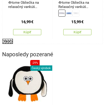
4Home Obliečka na
4Home Obliečka na
relaxačný vankúš
Relaxačný vankúš
Náhradný manžel Orient
Náhradný manžel
sivá, 50 x 150 cm
svetlosivá, 45 x 120 cm
16,99
€
15,99
€
Kúpiť
Kúpiť
Next
Naposledy pozerané
-29%
Český výrobok