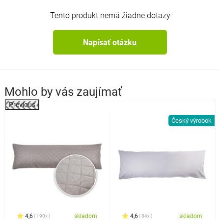
Tento produkt nemá žiadne dotazy
Napísať otázku
Mohlo by vás zaujímať
Previous
%
Český výrobok
4,6
skladom
4,6
skladom
190x
84x