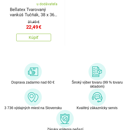
u dodávateľa
Bellatex Tvarovaný
vankúš Tučňák, 38 x 36
cm
31,49 €
22,49
€
Kúpiť
Doprava zadarmo nad 60 €
Široký výber tovaru (99 % tovaru
skladom)
3 736 výdajných miest na Slovensku
Kvalitný zákaznícky servis
Záruka vrátenia peňazí