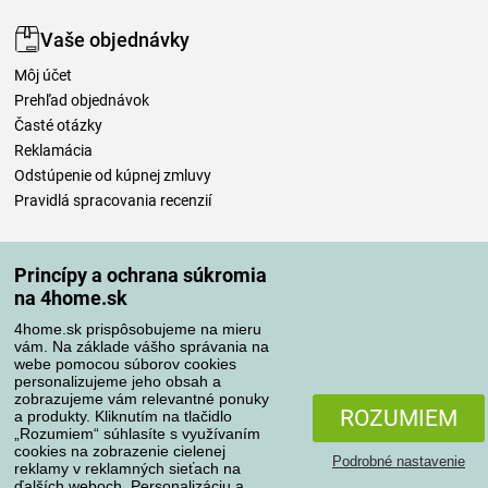
Vaše objednávky
Môj účet
Prehľad objednávok
Časté otázky
Reklamácia
Odstúpenie od kúpnej zmluvy
Pravidlá spracovania recenzií
Spôsoby dopravy
Princípy a ochrana súkromia
na 4home.sk
4home.sk prispôsobujeme na mieru
Spôsoby platby
vám. Na základe vášho správania na
webe pomocou súborov cookies
personalizujeme jeho obsah a
zobrazujeme vám relevantné ponuky
Spoľahlivý obchod
ROZUMIEM
a produkty. Kliknutím na tlačidlo
„Rozumiem“ súhlasíte s využívaním
cookies na zobrazenie cielenej
Podrobné nastavenie
reklamy v reklamných sieťach na
ďalších weboch. Personalizáciu a