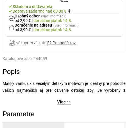
Skladom u dodávateľa
Doprava zadarmo nad 60,00 €
Osobný odber
(viac informácií)
od 2,99 €
|
doručíme
piatok 14.8.
Doručenie na adresu
(viac informácií)
od 3,99 €
|
doručíme
piatok 14.8.
Nákupom získate
52 Pohodáčikov
Katalógové číslo:
244059
Popis
Mäkký vankúšik s veselým detským motívom je ideálny pre pohodlie
vašich najmenších aj pre oživenie detskej izby. Je vyrobený z
polyesteru a plnený polyesterovými guličkami, ktoré zaisťujú mäkkosť
Viac
a vzdušnosť.
Ľahká údržba praním a šetrným odstredením z neho robí praktický
Parametre
doplnok každodenného používania. Sušenie v sušičke ani žehlenie sa
neodporúča, aby vankúšik zachoval svoj tvar a jemnosť.