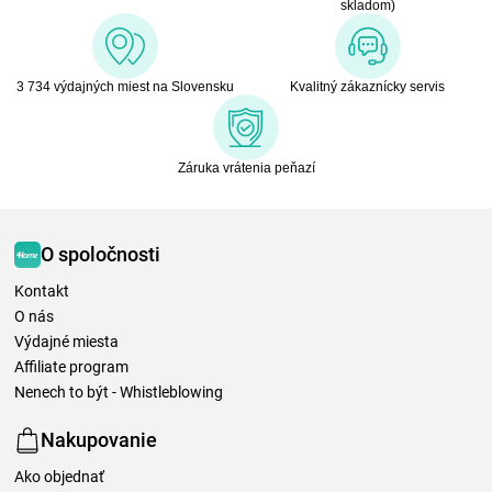
skladom)
3 734 výdajných miest na Slovensku
Kvalitný zákaznícky servis
Záruka vrátenia peňazí
O spoločnosti
Kontakt
O nás
Výdajné miesta
Affiliate program
Nenech to být - Whistleblowing
Nakupovanie
Ako objednať