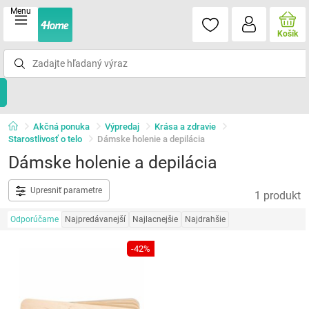
Menu
Košík
Akčná ponuka
Výpredaj
Krása a zdravie
Starostlivosť o telo
Dámske holenie a depilácia
Dámske holenie a depilácia
Upresniť parametre
1 produkt
Odporúčame
Najpredávanejší
Najlacnejšie
Najdrahšie
-42%