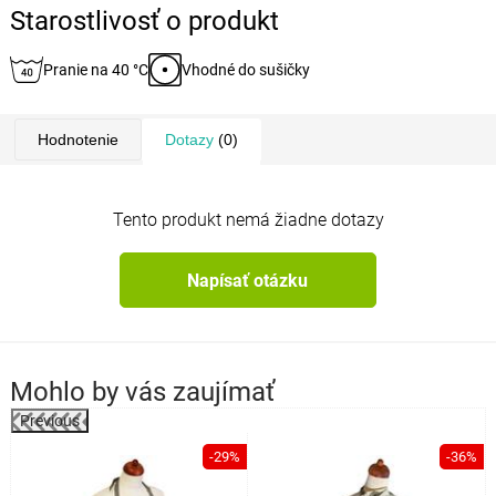
Starostlivosť o produkt
Pranie na 40 °C
Vhodné do sušičky
Hodnotenie
Dotazy
(0)
Tento produkt nemá žiadne dotazy
Napísať otázku
Mohlo by vás zaujímať
Previous
%
-29%
-36%