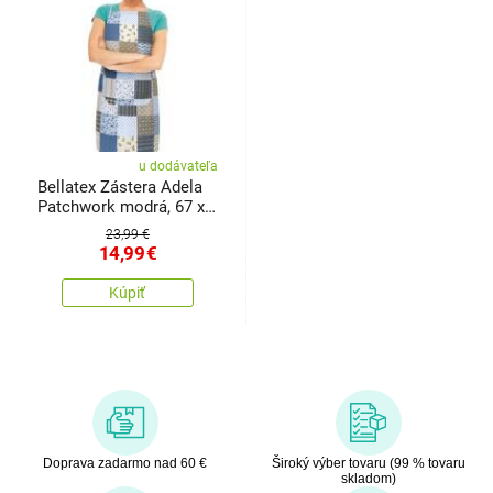
u dodávateľa
Bellatex Zástera Adela
Patchwork modrá, 67 x
84 cm
23,99 €
14,99
€
Kúpiť
Doprava zadarmo nad 60 €
Široký výber tovaru (99 % tovaru
skladom)