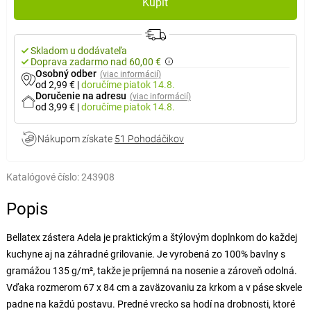
Kúpiť
Skladom u dodávateľa
Doprava zadarmo nad 60,00 €
Osobný odber
(viac informácií)
od 2,99 €
|
doručíme
piatok 14.8.
Doručenie na adresu
(viac informácií)
od 3,99 €
|
doručíme
piatok 14.8.
Nákupom získate
51 Pohodáčikov
Katalógové číslo:
243908
Popis
Bellatex zástera Adela je praktickým a štýlovým doplnkom do každej
kuchyne aj na záhradné grilovanie. Je vyrobená zo 100% bavlny s
gramážou 135 g/m², takže je príjemná na nosenie a zároveň odolná.
Vďaka rozmerom 67 x 84 cm a zaväzovaniu za krkom a v páse skvele
padne na každú postavu. Predné vrecko sa hodí na drobnosti, ktoré