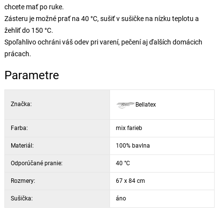
chcete mať po ruke.
Zásteru je možné prať na 40 °C, sušiť v sušičke na nízku teplotu a
žehliť do 150 °C.
Spoľahlivo ochráni váš odev pri varení, pečení aj ďalších domácich
prácach.
Parametre
Značka:
Bellatex
Farba:
mix farieb
Materiál:
100% bavlna
Odporúčané pranie:
40 °C
Rozmery:
67 x 84 cm
Sušička:
áno