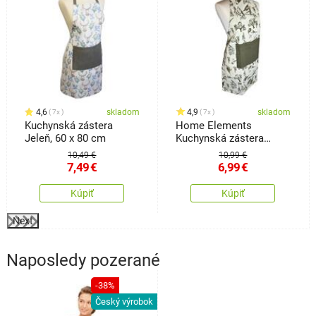
4,6
skladom
4,9
skladom
7x
7x
Kuchynská zástera
Home Elements
Jeleň, 60 x 80 cm
Kuchynská zástera
Vtáčiky, 60 x 80 cm
10,49 €
10,99 €
7,49
€
6,99
€
Kúpiť
Kúpiť
Next
Naposledy pozerané
-38%
Český výrobok