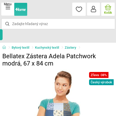
Menu
Košík
Bytový textil
Kuchynský textil
Zástery
Bellatex Zástera Adela Patchwork
modrá, 67 x 84 cm
Zľava -38%
Český výrobok