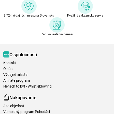
3 724 výdajných miest na Slovensku
Kvalitný zákaznícky servis
Záruka vrátenia peňazí
O spoločnosti
Kontakt
O nás
Výdajné miesta
Affiliate program
Nenech to být - Whistleblowing
Nakupovanie
Ako objednať
Vernostný program Pohodáci