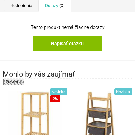
Hodnotenie
Dotazy
(0)
Tento produkt nemá žiadne dotazy
Napísať otázku
Mohlo by vás zaujímať
Previous
Novinka
Novinka
o
-2%