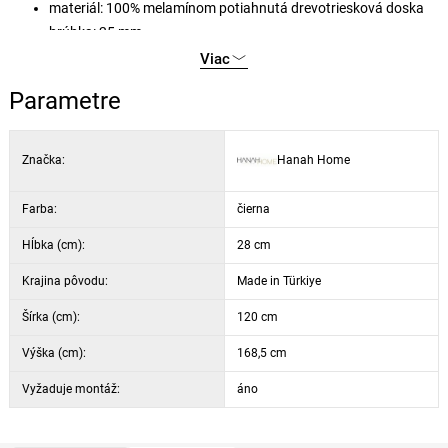
materiál: 100% melamínom potiahnutá drevotriesková doska
hrúbka: 25 mm
nohy a stĺpiky: 100% hrab
Viac
výška police: 28,7 cm
Parametre
výška nôh: 10 cm
farba: čierna, dekor atlantická borovica
Značka:
Hanah Home
Farba:
čierna
Hĺbka (cm):
28 cm
Krajina pôvodu:
Made in Türkiye
Šírka (cm):
120 cm
Výška (cm):
168,5 cm
Vyžaduje montáž:
áno