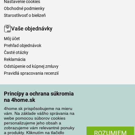
Nastavenie cookies
Obchodné podmienky
Starostlivosť o bielizeň
Vaše objednávky
Môj účet
Prehľad objednávok
Časté otázky
Reklamácia
Odstúpenie od kúpnej zmluvy
Pravidlá spracovania recenzií
Spôsoby dopravy
Princípy a ochrana súkromia
na 4home.sk
4home.sk prispôsobujeme na mieru
Spôsoby platby
vám. Na základe vášho správania na
webe pomocou súborov cookies
personalizujeme jeho obsah a
zobrazujeme vám relevantné ponuky
Spoľahlivý obchod
ROZUMIEM
a produkty. Kliknutím na tlačidlo