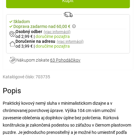
Kúpiť
Skladom
Doprava zadarmo nad 60,00 €
Osobný odber
(viac informácií)
od 2,99 €
|
doručíme
pozajtra
Doručenie na adresu
(viac informácií)
od 3,99 €
|
doručíme
pozajtra
Nákupom získate
63 Pohodáčikov
Katalógové číslo:
703735
Popis
Praktický kovový nemý sluha v minimalistickom dizajne a v
chrómovanej povrchovej úprave. Výška 104 cm vám umožní
zavesenie oblečenia aj doplnkov úplne bez pokrčenia. Rúrková
konštrukcia je zakončená podestou so záťažou v čiernom plastovom
puzdre. Je jednoducho prenositeľný a je možné ho umiestniť podľa