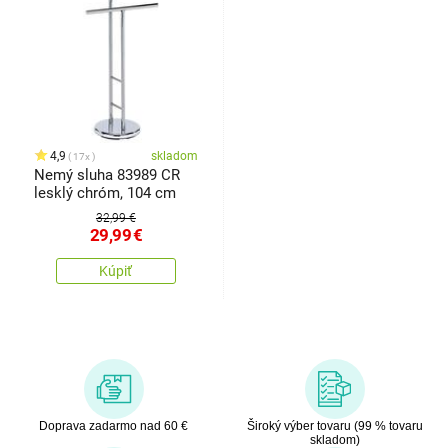
4,9
skladom
17x
Nemý sluha 83989 CR
lesklý chróm, 104 cm
32,99 €
29,99
€
Kúpiť
Doprava zadarmo nad 60 €
Široký výber tovaru (99 % tovaru
skladom)