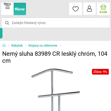
Menu
Košík
Nábytok
Stojany na oblečenie
Nemý sluha 83989 CR lesklý chróm, 104
cm
Zľava -9%