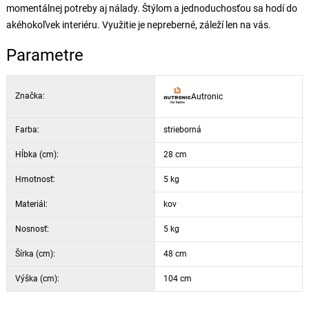
momentálnej potreby aj nálady. Štýlom a jednoduchosťou sa hodí do
akéhokoľvek interiéru. Využitie je nepreberné, záleží len na vás.
Parametre
Značka:
Autronic
Farba:
strieborná
Hĺbka (cm):
28 cm
Hmotnosť:
5 kg
Materiál:
kov
Nosnosť:
5 kg
Šírka (cm):
48 cm
Výška (cm):
104 cm