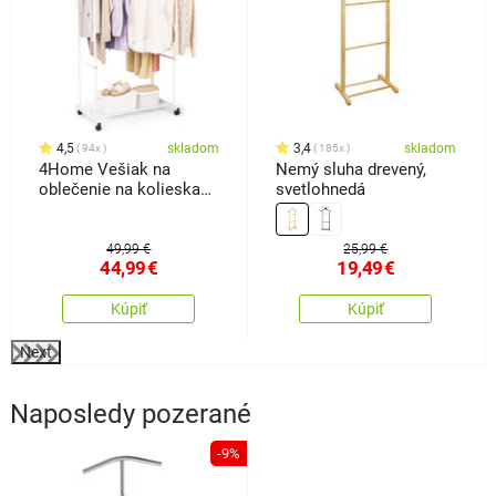
4,5
skladom
3,4
skladom
94x
185x
4Home Vešiak na
Nemý sluha drevený,
oblečenie na kolieskach
svetlohnedá
Garment
49,99 €
25,99 €
44,99
€
19,49
€
Kúpiť
Kúpiť
Next
Naposledy pozerané
-9%