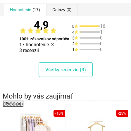
Hodnotenie
(17)
Dotazy
(0)
4,9
16
5
1
4
0
3
100% zákazníkov odporúča
0
2
17 hodnotenie
0
1
3 recenzií
Všetky recenzie (3)
Mohlo by vás zaujímať
Previous
%
-10%
-25%