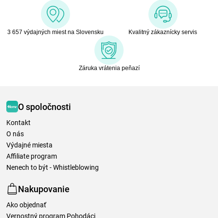
3 657 výdajných miest na Slovensku
Kvalitný zákaznícky servis
Záruka vrátenia peňazí
O spoločnosti
Kontakt
O nás
Výdajné miesta
Affiliate program
Nenech to být - Whistleblowing
Nakupovanie
Ako objednať
Vernostný program Pohodáci