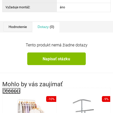
Vyžaduje montáž:
áno
Hodnotenie
Dotazy
(0)
Tento produkt nemá žiadne dotazy
Napísať otázku
Mohlo by vás zaujímať
Previous
%
-10%
-9%