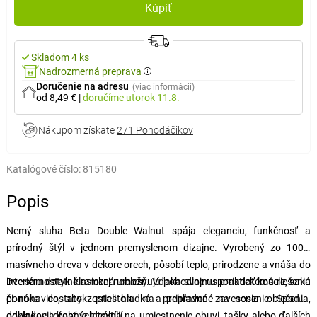
Kúpiť
Skladom 4 ks
Nadrozmerná preprava
Doručenie na adresu
(viac informácií)
od 8,49 €
|
doručíme
utorok 11.8.
Nákupom získate
271 Pohodáčikov
Katalógové číslo:
815180
Popis
Nemý sluha Beta Double Walnut spája eleganciu, funkčnosť a
prírodný štýl v jednom premyslenom dizajne. Vyrobený zo 100%
masívneho dreva v dekore orech, pôsobí teplo, prirodzene a vnáša do
interiéru dotyk klasickej noblesy. Vďaka svojmu praktickému riešeniu
Dve samostatné ramená umožňujú pohodlne usporiadať košele, saká
ponúka dostatok priestoru na prehľadné zavesenie oblečenia,
či nohavice, aby zostali hladké a pripravené na nosenie. Spodná
doplnkov i drobných textílií.
odkladacia časť je ideálna na umiestnenie obuvi, tašky alebo ďalších