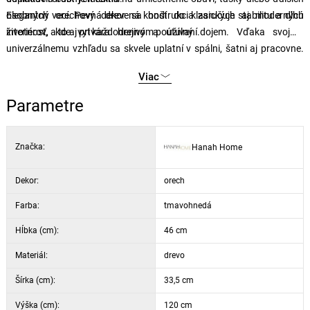
osobných vecí. Pevná drevená konštrukcia zaručuje stabilitu a dlhú
Elegantný orechový dekor sa hodí do klasických aj moderných
životnosť, a to aj pri každodennom používaní.
interiérov, kde vytvára hrejivý a útulný dojem. Vďaka svojmu
univerzálnemu vzhľadu sa skvele uplatní v spálni, šatni aj pracovne.
Nemý sluha Beata Double Walnut je dodávaný v demonte.
Viac
Parametre
Značka:
Hanah Home
Dekor:
orech
Farba:
tmavohnedá
Hĺbka (cm):
46 cm
Materiál:
drevo
Šírka (cm):
33,5 cm
Výška (cm):
120 cm