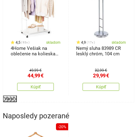
4,5
skladom
4,9
skladom
93x
17x
4Home Vešiak na
Nemý sluha 83989 CR
oblečenie na kolieskach
lesklý chróm, 104 cm
Garment
49,99 €
32,99 €
44,99
€
29,99
€
Kúpiť
Kúpiť
Next
Naposledy pozerané
-20%