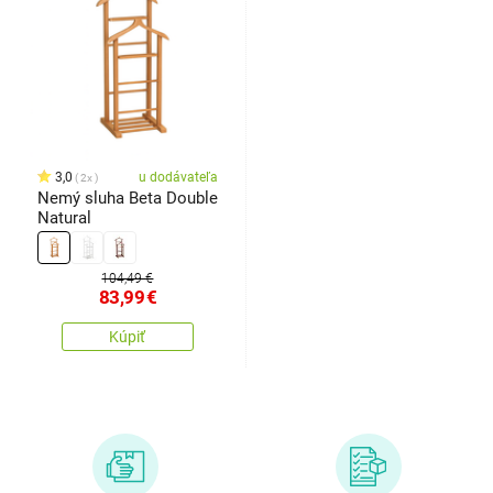
3,0
u dodávateľa
2x
Nemý sluha Beta Double
Natural
104,49 €
83,99
€
Kúpiť