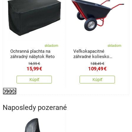
skladom
skladom
Ochranná plachta na
Veľkokapacitné
záhradný nábytok Reto
záhradné koliesko
Ursus
16,99 €
138,49 €
15,99
€
109,49
€
Kúpiť
Kúpiť
Next
Naposledy pozerané