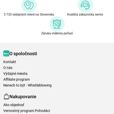
3 733 výdajných miest na Slovensku
Kvalitný zákaznícky servis
Záruka vrátenia peňazí
O spoločnosti
Kontakt
O nás
Výdajné miesta
Affiliate program
Nenech to být - Whistleblowing
Nakupovanie
Ako objednať
Vernostný program Pohodáci