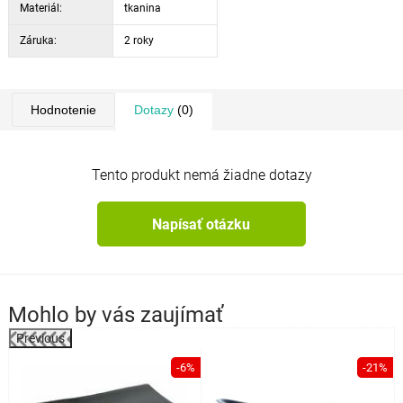
Materiál:
tkanina
Záruka:
2 roky
Hodnotenie
Dotazy
(0)
Tento produkt nemá žiadne dotazy
Napísať otázku
Mohlo by vás zaujímať
Previous
%
-6%
-21%