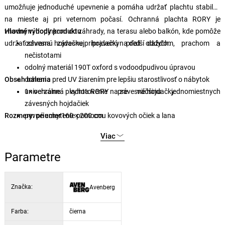
umožňuje jednoduché upevnenie a pomáha udržať plachtu stabilne
na mieste aj pri veternom počasí. Ochranná plachta RORY je
vhodným doplnkom do záhrady, na terasu alebo balkón, kde pomôže
Hlavné výhody produktu
udržať závesnú hojdačku pripravenú na ďalší oddych.
ochrana závesnej hojdačky pred dažďom, prachom a
nečistotami
odolný materiál 190T oxford s vodoodpudivou úpravou
Obsah balenia
ochrana pred UV žiarením pre lepšiu starostlivosť o nábytok
univerzálne vyhotovenie pre väčšinu jednomiestnych
1× ochranná plachta RORY na závesné hojdačky
závesných hojdačiek
Rozmery: priemer
pevné uchytenie pomocou kovových očiek a lana
160 × 200 cm
prispieva k predĺženiu životnosti vonkajšieho nábytku
Viac
praktické riešenie pre celoročnú ochranu
Parametre
Značka:
Avenberg
Farba:
čierna