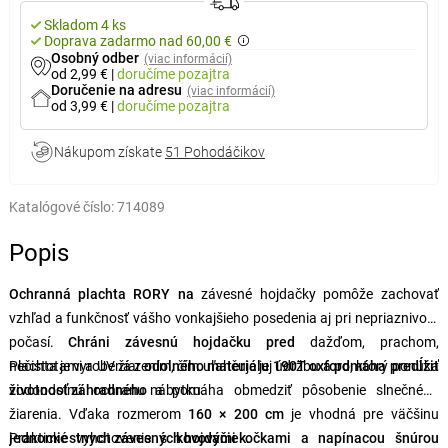
Skladom 4 ks
Doprava zadarmo nad 60,00 €
Osobný odber
(viac informácií)
od 2,99 €
|
doručíme
pozajtra
Doručenie na adresu
(viac informácií)
od 3,99 €
|
doručíme
pozajtra
Nákupom získate
51 Pohodáčikov
Katalógové číslo:
714089
Popis
Ochranná plachta RORY na
závesné hojdačky pomôže zachovať
vzhľad a funkčnosť vášho vonkajšieho posedenia aj pri nepriaznivom
počasí.
Chráni závesnú hojdačku pred
dažďom, prachom,
nečistotami a UV žiarením, čím uľahčuje jej údržbu a
Plachta je vyrobená z
odolného materiálu 190T oxford
pomáha predĺžiť
, ktorý ponúka
životnosť záhradného
vodoodolnú ochranu a pomáha obmedziť pôsobenie slnečného
nábytku.
žiarenia. Vďaka rozmerom
160 × 200 cm
je vhodná pre väčšinu
jednomiestnych závesných hojdačiek
Praktické vyhotovenie s
kovovými očkami a napínacou šnúrou
.