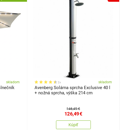
skladom
skladom
2x
slnečník
Avenberg Solárna sprcha Exclusive 40 l
A
+ nožná sprcha, výška 214 cm
č
146,49 €
126,49
€
Kúpiť