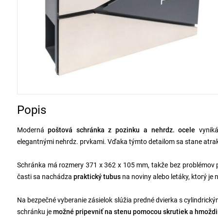
Popis
Moderná
poštová schránka z pozinku a nehrdz. ocele
vynik
elegantnými nehrdz. prvkami. Vďaka týmto detailom sa stane at
Schránka má rozmery 371 x 362 x 105 mm, takže bez problémov po
časti sa nachádza
praktický tubus
na noviny alebo letáky, ktorý je 
Na bezpečné vyberanie zásielok slúžia predné dvierka s cylindri
schránku je
možné pripevniť na stenu pomocou skrutiek a hmoždi