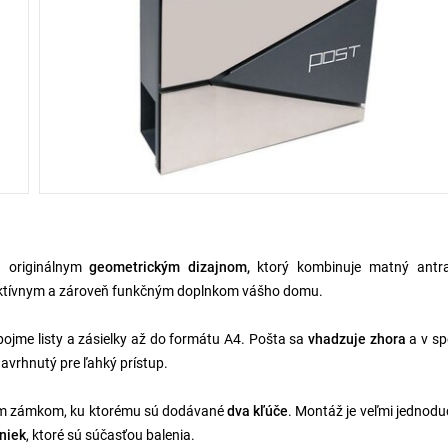
á originálnym
geometrickým dizajnom,
ktorý kombinuje matný antra
raktívnym a zároveň funkčným doplnkom vášho domu.
jme listy a zásielky až do formátu A4. Pošta sa
vhadzuje zhora
a v s
navrhnutý pre ľahký prístup.
ckým zámkom, ku ktorému sú dodávané
dva kľúče
. Montáž je veľmi jednod
niek
, ktoré sú súčasťou balenia.