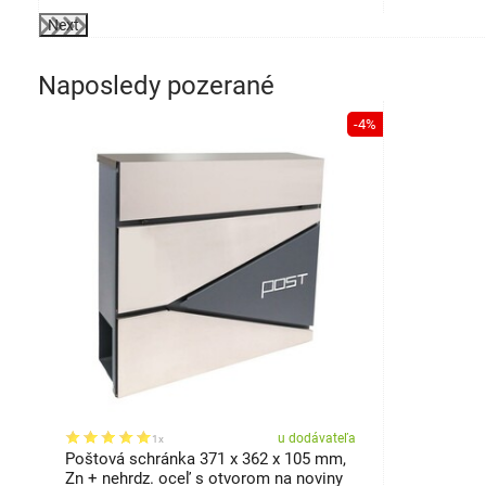
Next
Naposledy pozerané
-4%
u dodávateľa
1x
Poštová schránka 371 x 362 x 105 mm,
Zn + nehrdz. oceľ s otvorom na noviny