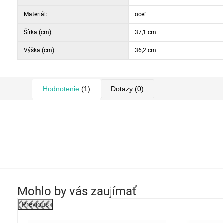
Materiál:
oceľ
Šírka (cm):
37,1 cm
Výška (cm):
36,2 cm
Hodnotenie
(1)
Dotazy
(0)
Mohlo by vás zaujímať
Previous
-16%