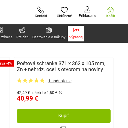
Prihlásenie
Kontakt
Obľúbené
Košík
 zdravie
Pre deti
Cestovanie a nákupy
Výpredaj
Poštová schránka 371 x 362 x 105 mm,
ava -4%
Zn + nehrdz. oceľ s otvorom na noviny
1 hodnotenie
42,49 €
ušetríte 1,50 €
40,99 €
Kúpiť