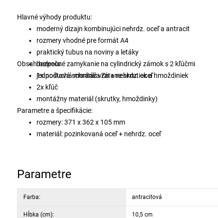
Hlavné výhody produktu:
moderný dizajn kombinujúci nehrdz. oceľ a antracit
rozmery vhodné pre formát A4
praktický tubus na noviny a letáky
Obsah balenia:
bezpečné zamykanie na cylindrický zámok s 2 kľúčmi
jednoduchá montáž vrátane skrutiek a hmoždiniek
1x poštová schránka Zn + nehrdz. oceľ
2x kľúč
montážny materiál (skrutky, hmoždinky)
Parametre a špecifikácie:
rozmery: 371 x 362 x 105 mm
materiál: pozinkovaná oceľ + nehrdz. oceľ
zamykanie: cylindrický zámok s 2 kľúčmi
farba: antracit + nehrdz. oceľ
vhodné pre formát: A4
Parametre
Farba:
antracitová
Hĺbka (cm):
10,5 cm