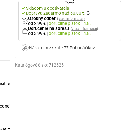
Skladom u dodávateľa
Doprava zadarmo nad 60,00 €
Osobný odber
(viac informácií)
od 2,99 €
|
doručíme
piatok 14.8.
Doručenie na adresu
(viac informácií)
od 3,99 €
|
doručíme
piatok 14.8.
Nákupom získate
77 Pohodáčikov
Katalógové číslo:
712625
cit s
podnej
uchá –