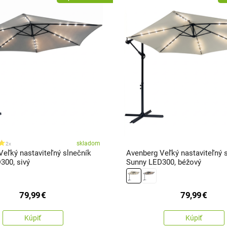
skladom
2x
Veľký nastaviteľný slnečník
Avenberg Veľký nastaviteľný 
300, sivý
Sunny LED300, béžový
79,99
€
79,99
€
Kúpiť
Kúpiť