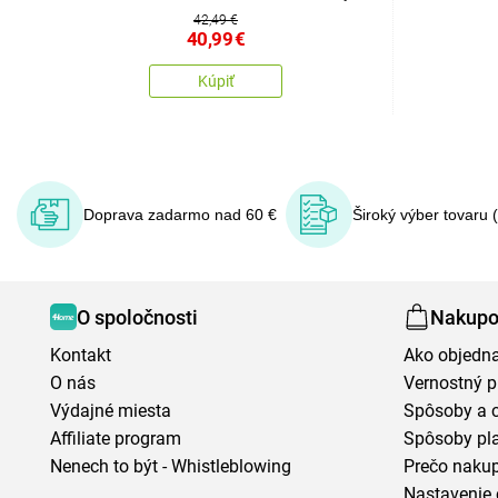
42,49 €
40,99
€
Kúpiť
Doprava zadarmo nad 60 €
Široký výber tovaru 
O spoločnosti
Nakupo
Kontakt
Ako objedn
O nás
Vernostný 
Výdajné miesta
Spôsoby a 
Affiliate program
Spôsoby pl
Nenech to být - Whistleblowing
Prečo naku
Nastavenie 