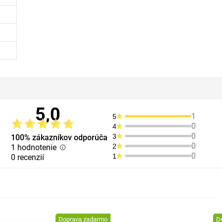
5,0
1
5
0
4
0
3
100% zákazníkov odporúča
0
2
1 hodnotenie
0
1
0 recenzií
Doprava zadarmo
D