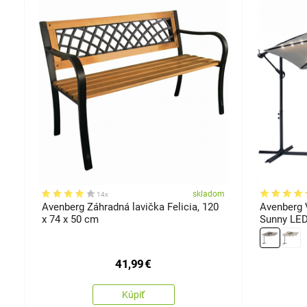
om
skladom
14x
Avenberg Záhradná lavička Felicia, 120
Avenberg 
x 74 x 50 cm
Sunny LED
41,99
€
Kúpiť