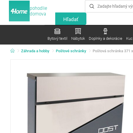
pohodlie
domova
Bytový textil
Nábytok
Doplnky a dekorácie
Kuc
Záhrada a hobby
Poštové schránky
Poštová schránka 371 x