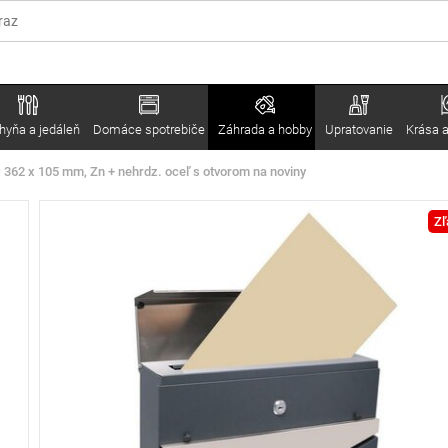
hyňa a jedáleň
Domáce spotrebiče
Záhrada a hobby
Upratovanie
Krása a
 362 x 105 mm, Zn + nehrdz. oceľ s otvorom na noviny
Zľ