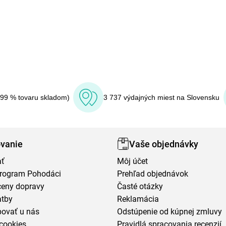
(99 % tovaru skladom)
3 737 výdajných miest na Slovensku
vanie
Vaše objednávky
ať
Môj účet
program Pohodáci
Prehľad objednávok
ceny dopravy
Časté otázky
atby
Reklamácia
povať u nás
Odstúpenie od kúpnej zmluvy
cookies
Pravidlá spracovania recenzií