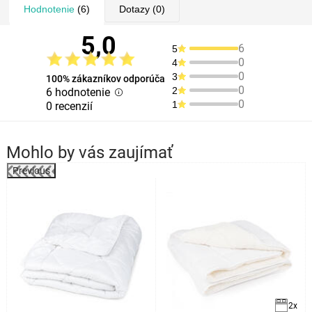
Hodnotenie
(6)
Dotazy
(0)
5,0
6
5
0
4
0
3
100% zákazníkov odporúča
0
2
6 hodnotenie
0
1
0 recenzií
Mohlo by vás zaujímať
Previous
k
2x