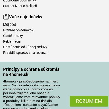
Obchodné podmienky
Starostlivosť o bielizeň
Vaše objednávky
Môj účet
Prehľad objednávok
Časté otázky
Reklamácia
Odstúpenie od kúpnej zmluvy
Pravidlá spracovania recenzií
Spôsoby dopravy
Princípy a ochrana súkromia
na 4home.sk
4home.sk prispôsobujeme na mieru
Spôsoby platby
vám. Na základe vášho správania na
webe pomocou súborov cookies
personalizujeme jeho obsah a
zobrazujeme vám relevantné ponuky
Spoľahlivý obchod
ROZUMIEM
a produkty. Kliknutím na tlačidlo
„Rozumiem“ súhlasíte s využívaním
cookies na zobrazenie cielenej