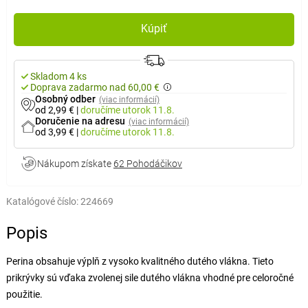
Kúpiť
Skladom 4 ks
Doprava zadarmo nad 60,00 €
Osobný odber
(viac informácií)
od 2,99 €
|
doručíme
utorok 11.8.
Doručenie na adresu
(viac informácií)
od 3,99 €
|
doručíme
utorok 11.8.
Nákupom získate
62 Pohodáčikov
Katalógové číslo:
224669
Popis
Perina obsahuje výplň z vysoko kvalitného dutého vlákna. Tieto
prikrývky sú vďaka zvolenej sile dutého vlákna vhodné pre celoročné
použitie.