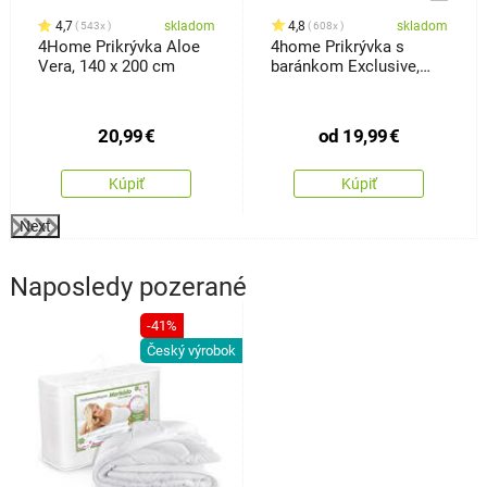
4,7
skladom
4,8
skladom
543x
608x
4Home Prikrývka Aloe
4home Prikrývka s
Vera, 140 x 200 cm
baránkom Exclusive,
140 x 200 cm
20,99
€
od
19,99
€
Kúpiť
Kúpiť
Next
Naposledy pozerané
-41%
Český výrobok