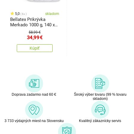
5,0
skladom
6x
Bellatex Prikrývka
Merkado 1000 g, 140 x
200 cm
58,99 €
34,99
€
Kúpiť
Doprava zadarmo nad 60 €
Široký výber tovaru (99 % tovaru
skladom)
3 733 výdajných miest na Slovensku
Kvalitný zákaznícky servis