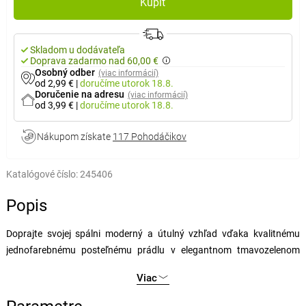
Kúpiť
Skladom u dodávateľa
Doprava zadarmo nad 60,00 €
Osobný odber
(viac informácií)
od 2,99 €
|
doručíme
utorok 18.8.
Doručenie na adresu
(viac informácií)
od 3,99 €
|
doručíme
utorok 18.8.
Nákupom získate
117 Pohodáčikov
Katalógové číslo:
245406
Popis
Doprajte svojej spálni moderný a útulný vzhľad vďaka kvalitnému
jednofarebnému posteľnému prádlu v elegantnom tmavozelenom
odtieni. Minimalistický dizajn ľahko zladiť s akýmkoľvek štýlom
Viac
interiéru a vytvoríte si príjemné miesto na oddych.