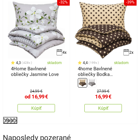
%
-32%
-39%
4x
2x
4,3
skladom
4,4
skladom
428x
199x
4Home Bavlnené
4home Bavlnené
obliečky Jasmine Love
obliečky Bodka
Čokoláda, 140 x 220 cm,
70 x 90 cm
24,99 €
27,99 €
od
16,99
€
16,99
€
Kúpiť
Kúpiť
Next
Naposledy pozerané