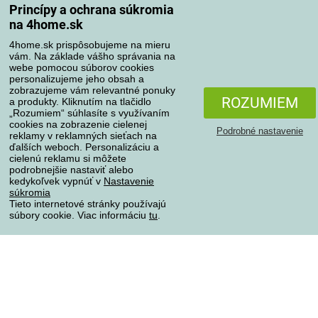
Princípy a ochrana súkromia
na 4home.sk
4home.sk prispôsobujeme na mieru
Spôsoby platby
vám. Na základe vášho správania na
webe pomocou súborov cookies
personalizujeme jeho obsah a
zobrazujeme vám relevantné ponuky
Spoľahlivý obchod
ROZUMIEM
a produkty. Kliknutím na tlačidlo
„Rozumiem“ súhlasíte s využívaním
cookies na zobrazenie cielenej
Podrobné nastavenie
reklamy v reklamných sieťach na
ďalších weboch. Personalizáciu a
cielenú reklamu si môžete
podrobnejšie nastaviť alebo
kedykoľvek vypnúť v
Nastavenie
súkromia
Tieto internetové stránky používajú
súbory cookie. Viac informáciu
tu
.
Ochrana osobných údajov
Všetky práva vyhradené © 2004-2026 4home, a.s.