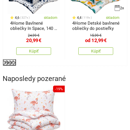
2x
4,6
skladom
4,4
skladom
327x
119x
4Home Bavlnené
4Home Detské bavlnené
obliečky In Space, 140 x
obliečky do postieľky
200 cm, 70 x 90 cm
24,99 €
15,99 €
20,99
€
od
12,99
€
Kúpiť
Kúpiť
Next
Naposledy pozerané
-19%