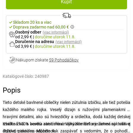
Kúpiť
Skladom 20 ks a viac
Doprava zadarmo nad 60,00 €
Osobný odber
(viac informácií)
od 2,99 €
|
doručíme
utorok 11.8.
Doručenie na adresu
(viac informácií)
od 3,99 €
|
doručíme
utorok 11.8.
Nákupom získate
59 Pohodáčikov
Katalógové číslo:
240987
Popis
Tieto detské bavlnené obliečky nielen zútulnia izbičku, ale tiež potešia
každého malého rojka. Veselý dizajn s ružovými plameniakmi a
hravými detailmi, ako sú hviezdičky a srdiečka, dodá každej detskej
izbičke živú a veselú atmosféru. Vykúzlite deťom úsmev na tvári a
Kvalitná 100% bavlna zaistí maximálny komfort a je šetrná aj k citlivej
štýlové miesto na odpočinok.
detskej pokožke. Môžete tak zaspávať s vedomím, že o pohodlie