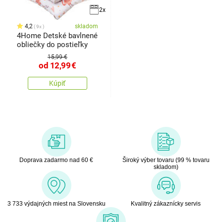
2x
4,2
skladom
9x
4Home Detské bavlnené
obliečky do postieľky
15,99 €
od
12,99
€
Kúpiť
Doprava zadarmo nad 60 €
Široký výber tovaru (99 % tovaru
skladom)
3 733 výdajných miest na Slovensku
Kvalitný zákaznícky servis