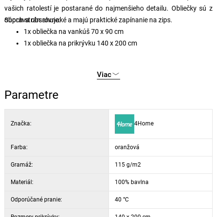
vašich ratolestí je postarané do najmenšieho detailu. Obliečky sú z
oboch strán rovnaké a majú praktické zapínanie na zips.
Súprava obsahuje:
1x obliečka na vankúš 70 x 90 cm
1x obliečka na prikrývku 140 x 200 cm
Viac
Parametre
Značka:
4Home
Farba:
oranžová
Gramáž:
115 g/m2
Materiál:
100% bavlna
Odporúčané pranie:
40 °C
Rozmery prikrývky:
140 x 200 cm