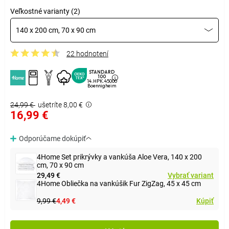
Veľkostné varianty (2)
140 x 200 cm, 70 x 90 cm
22 hodnotení
STANDARD
100
14.HPK.45000
Boennigheim
24,99 €
ušetríte 8,00 €
16,99 €
Odporúčame dokúpiť
4Home Set prikrývky a vankúša Aloe Vera, 140 x 200
cm, 70 x 90 cm
29,49 €
Vybrať variant
4Home Obliečka na vankúšik Fur ZigZag, 45 x 45 cm
9,99 €
4,49 €
Kúpiť