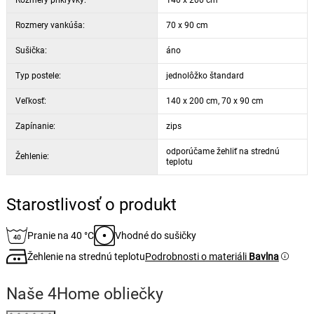
Rozmery vankúša:
70 x 90 cm
Sušička:
áno
Typ postele:
jednolôžko štandard
Veľkosť:
140 x 200 cm, 70 x 90 cm
Zapínanie:
zips
odporúčame žehliť na strednú
Žehlenie:
teplotu
Starostlivosť o produkt
Pranie na 40 °C
Vhodné do sušičky
Žehlenie na strednú teplotu
Podrobnosti o materiáli
Bavlna
Naše 4Home obliečky