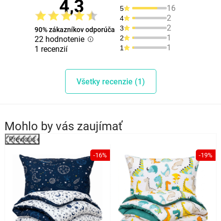
4,3
16
5
2
4
2
3
90% zákazníkov odporúča
1
2
22 hodnotenie
1
1
1 recenzií
Všetky recenzie (1)
Mohlo by vás zaujímať
Previous
%
-16%
-19%