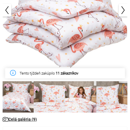
1/9
Tento týždeň zakúpilo
11 zákazníkov
Celá galéria (9)