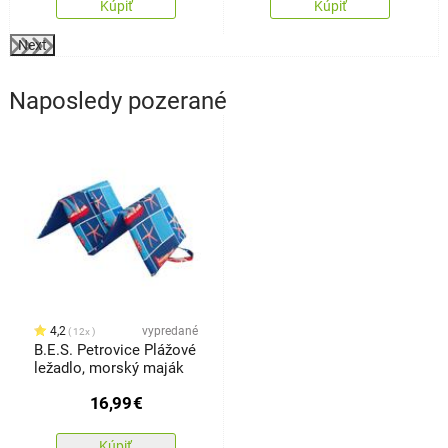
Kúpiť
Kúpiť
Next
Naposledy pozerané
4,2
vypredané
12x
B.E.S. Petrovice Plážové
ležadlo, morský maják
16,99
€
Kúpiť