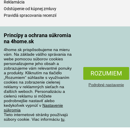
Reklamácia
Odstúpenie od kúpnej zmluvy
Pravidlá spracovania recenzií
Spôsoby dopravy
Princípy a ochrana súkromia
na 4home.sk
4home.sk prispôsobujeme na mieru
Spôsoby platby
vám. Na základe vášho správania na
webe pomocou súborov cookies
personalizujeme jeho obsah a
zobrazujeme vám relevantné ponuky
Spoľahlivý obchod
ROZUMIEM
a produkty. Kliknutím na tlačidlo
„Rozumiem“ súhlasíte s využívaním
cookies na zobrazenie cielenej
Podrobné nastavenie
reklamy v reklamných sieťach na
ďalších weboch. Personalizáciu a
cielenú reklamu si môžete
podrobnejšie nastaviť alebo
kedykoľvek vypnúť v
Nastavenie
súkromia
Tieto internetové stránky používajú
súbory cookie. Viac informáciu
tu
.