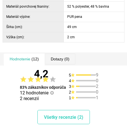
Materiál povrchovej tkaniny:
52 % polyester, 48 % bavlna
Materiál výplne:
PUR pena
Šírka (cm):
49 cm
Výška (cm):
2 cm
Hodnotenie
(12)
Dotazy
(0)
4,2
9
5
0
4
2
3
83% zákazníkov odporúča
0
2
12 hodnotenie
1
1
2 recenzií
Všetky recenzie (2)