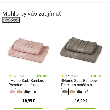
Mohlo by vás zaujímať
Previous
4,7
skladom
4,7
skladom
472x
452x
4Home Sada Bamboo
4Home Sada Bamboo
Premium osuška a
Premium osuška a
uterák ružová, 70 x 140
uterák sivá, 70 x 140 cm,
+6
+6
cm, 50 x 100 cm
50 x 100 cm
16,99
€
16,99
€