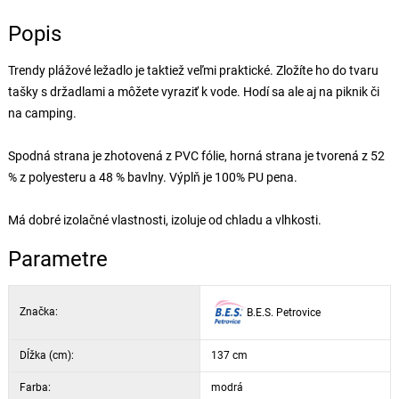
Popis
Trendy plážové ležadlo je taktiež veľmi praktické. Zložíte ho do tvaru
tašky s držadlami a môžete vyraziť k vode. Hodí sa ale aj na piknik či
na camping.
Spodná strana je zhotovená z PVC fólie, horná strana je tvorená z 52
% z polyesteru a 48 % bavlny. Výplň je 100% PU pena.
Má dobré izolačné vlastnosti, izoluje od chladu a vlhkosti.
Parametre
Značka:
B.E.S. Petrovice
Dĺžka (cm):
137 cm
Farba:
modrá