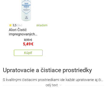
3,5
skladom
2x
Alori Čistič
impregnovaných
povrchov 250 ml
8,99 €
5,49
€
Kúpiť
Upratovacie a čistiace prostriedky
S kvalitnými
čistiacimi prostriedkami
ide každé upratovanie aj čistenie ako po masle. Či už ide o
celý text