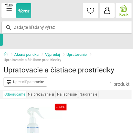
Menu
Košík
Akčná ponuka
Výpredaj
Upratovanie
Upratovacie a čistiace prostriedky
Upratovacie a čistiace prostriedky
Upresniť parametre
1 produkt
Odporúčame
Najpredávanejší
Najlacnejšie
Najdrahšie
-39%