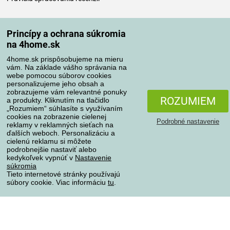
Spôsoby dopravy
Princípy a ochrana súkromia
na 4home.sk
4home.sk prispôsobujeme na mieru
Spôsoby platby
vám. Na základe vášho správania na
webe pomocou súborov cookies
personalizujeme jeho obsah a
zobrazujeme vám relevantné ponuky
Spoľahlivý obchod
ROZUMIEM
a produkty. Kliknutím na tlačidlo
„Rozumiem“ súhlasíte s využívaním
cookies na zobrazenie cielenej
Podrobné nastavenie
reklamy v reklamných sieťach na
ďalších weboch. Personalizáciu a
cielenú reklamu si môžete
podrobnejšie nastaviť alebo
kedykoľvek vypnúť v
Nastavenie
súkromia
Tieto internetové stránky používajú
súbory cookie. Viac informáciu
tu
.
Ochrana osobných údajov