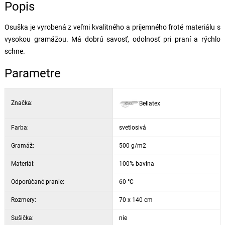
Popis
Osuška je vyrobená z veľmi kvalitného a príjemného froté materiálu s
vysokou gramážou. Má dobrú savosť, odolnosť pri praní a rýchlo
schne.
Parametre
Značka:
Bellatex
Farba:
svetlosivá
Gramáž:
500 g/m2
Materiál:
100% bavlna
Odporúčané pranie:
60 °C
Rozmery:
70 x 140 cm
Sušička:
nie