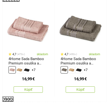
4,7
skladom
4,7
skladom
472x
452x
4Home Sada Bamboo
4Home Sada Bamboo
Premium osuška a
Premium osuška a
uterák ružová, 70 x 140
uterák sivá, 70 x 140 cm,
+7
+7
cm, 50 x 100 cm
50 x 100 cm
16,99
€
16,99
€
Kúpiť
Kúpiť
Next