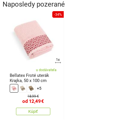
Naposledy pozerané
-34%
1x
u dodávateľa
Bellatex Froté uterák
Krajka, 50 x 100 cm
+5
18,99 €
od
12,49
€
Kúpiť