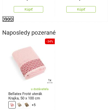
Kúpiť
Kúpiť
Next
Naposledy pozerané
-34%
1x
u dodávateľa
Bellatex Froté uterák
Krajka, 50 x 100 cm
+5