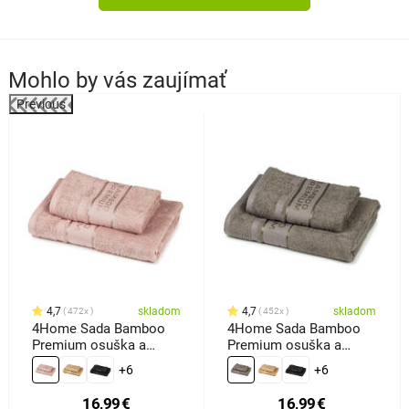
Mohlo by vás zaujímať
Previous
4,7
skladom
4,7
skladom
472x
452x
4Home Sada Bamboo
4Home Sada Bamboo
Premium osuška a
Premium osuška a
uterák ružová, 70 x 140
uterák sivá, 70 x 140 cm,
+6
+6
cm, 50 x 100 cm
50 x 100 cm
16,99
€
16,99
€