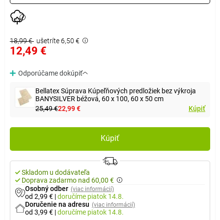
18,99 €
ušetríte 6,50 €
12,49 €
Odporúčame dokúpiť
Bellatex Súprava Kúpeľňových predložiek bez výkroja
BANYSILVER béžová, 60 x 100, 60 x 50 cm
25,49 €
22,99 €
Kúpiť
Kúpiť
Skladom u dodávateľa
Doprava zadarmo nad 60,00 €
Osobný odber
(viac informácií)
od 2,99 €
|
doručíme
piatok 14.8.
Doručenie na adresu
(viac informácií)
od 3,99 €
|
doručíme
piatok 14.8.