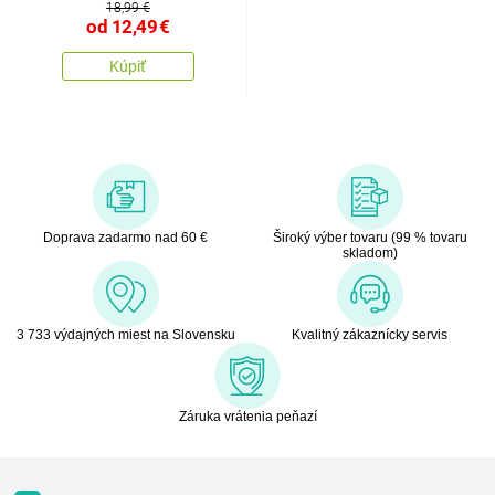
18,99 €
od
12,49
€
Kúpiť
Doprava zadarmo nad 60 €
Široký výber tovaru (99 % tovaru
skladom)
3 733 výdajných miest na Slovensku
Kvalitný zákaznícky servis
Záruka vrátenia peňazí