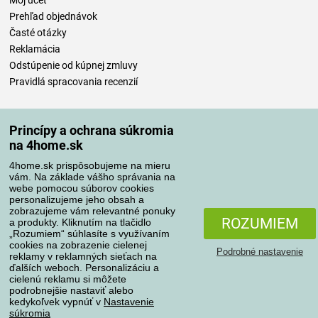
Môj účet
Prehľad objednávok
Časté otázky
Reklamácia
Odstúpenie od kúpnej zmluvy
Pravidlá spracovania recenzií
Spôsoby dopravy
Princípy a ochrana súkromia
na 4home.sk
4home.sk prispôsobujeme na mieru
Spôsoby platby
vám. Na základe vášho správania na
webe pomocou súborov cookies
personalizujeme jeho obsah a
zobrazujeme vám relevantné ponuky
Spoľahlivý obchod
ROZUMIEM
a produkty. Kliknutím na tlačidlo
„Rozumiem“ súhlasíte s využívaním
cookies na zobrazenie cielenej
Podrobné nastavenie
reklamy v reklamných sieťach na
ďalších weboch. Personalizáciu a
cielenú reklamu si môžete
podrobnejšie nastaviť alebo
kedykoľvek vypnúť v
Nastavenie
súkromia