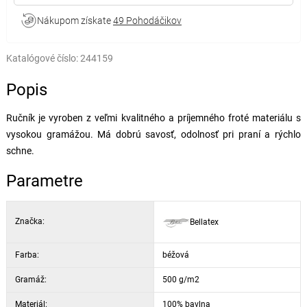
Nákupom získate
49 Pohodáčikov
Katalógové číslo:
244159
Popis
Ručník je vyroben z veľmi kvalitného a príjemného froté materiálu s
vysokou gramážou. Má dobrú savosť, odolnosť pri praní a rýchlo
schne.
Parametre
Značka:
Bellatex
Farba:
béžová
Gramáž:
500 g/m2
Materiál:
100% bavlna