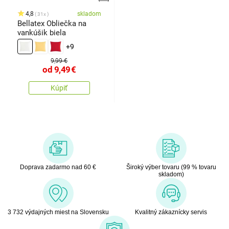
4,8
skladom
31x
Bellatex Obliečka na
vankúšik biela
+9
9,99 €
od
9,49
€
Kúpiť
Doprava zadarmo nad 60 €
Široký výber tovaru (99 % tovaru
skladom)
3 732 výdajných miest na Slovensku
Kvalitný zákaznícky servis