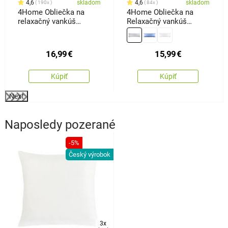
4,6
skladom
4,6
skladom
190x
84x
4Home Obliečka na
4Home Obliečka na
relaxačný vankúš
Relaxačný vankúš
Náhradný manžel Orient
Náhradný manžel
sivá, 50 x 150 cm
svetlosivá, 45 x 120 cm
16,99
€
15,99
€
Kúpiť
Kúpiť
Next
Naposledy pozerané
-5%
Český výrobok
3x