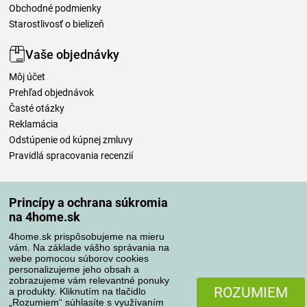
Obchodné podmienky
Starostlivosť o bielizeň
Vaše objednávky
Môj účet
Prehľad objednávok
Časté otázky
Reklamácia
Odstúpenie od kúpnej zmluvy
Pravidlá spracovania recenzií
Spôsoby dopravy
Princípy a ochrana súkromia
na 4home.sk
4home.sk prispôsobujeme na mieru
Spôsoby platby
vám. Na základe vášho správania na
webe pomocou súborov cookies
personalizujeme jeho obsah a
zobrazujeme vám relevantné ponuky
Spoľahlivý obchod
ROZUMIEM
a produkty. Kliknutím na tlačidlo
„Rozumiem“ súhlasíte s využívaním