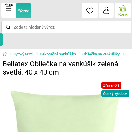
Menu
Košík
Bytový textil
Dekoračné vankúšiky
Obliečky na vankúšiky
Bellatex Obliečka na vankúšik zelená
svetlá, 40 x 40 cm
Zľava -5%
Český výrobok