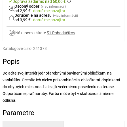
Doprava zadarmo nad 60,00 €
Osobný odber
(viac informácií)
od 2,99 €
|
doručíme
pozajtra
Doručenie na adresu
(viac informácií)
od 3,99 €
|
doručíme
pozajtra
Nákupom získate
51 Pohodáčikov
Katalógové číslo:
241373
Popis
Dolaďte svoj interiér jednofarebnými bavlnenými obliečkami na
vankúšiky. Oceníte ich nielen pri kombinácii s obliečkami, doplnkami
do obytných miestností, ale aj k večernému posedeniu na terase.
Odporúčame prať naruby. Farba môže byť v skutočnosti mierne
odlišná.
Parametre