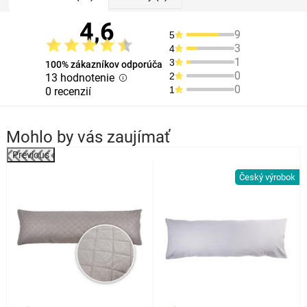
4,6
9
5
3
4
1
3
100% zákazníkov odporúča
0
2
13 hodnotenie
0
1
0 recenzií
Mohlo by vás zaujímať
Previous
k
Český výrobok