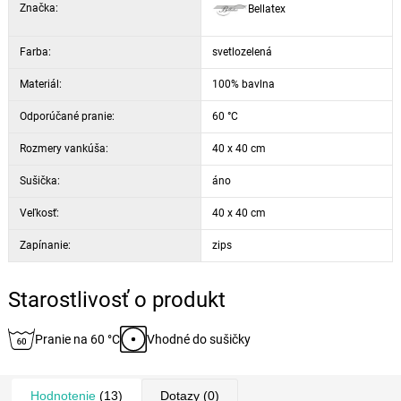
Značka:
Bellatex
Farba:
svetlozelená
Materiál:
100% bavlna
Odporúčané pranie:
60 °C
Rozmery vankúša:
40 x 40 cm
Sušička:
áno
Veľkosť:
40 x 40 cm
Zapínanie:
zips
Starostlivosť o produkt
Pranie na 60 °C
Vhodné do sušičky
Hodnotenie
(13)
Dotazy
(0)