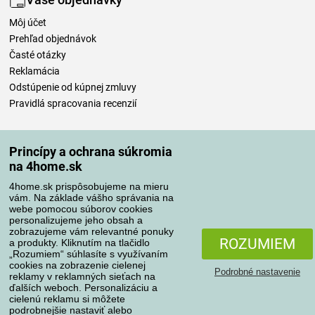
Môj účet
Prehľad objednávok
Časté otázky
Reklamácia
Odstúpenie od kúpnej zmluvy
Pravidlá spracovania recenzií
Spôsoby dopravy
Princípy a ochrana súkromia
na 4home.sk
4home.sk prispôsobujeme na mieru
Spôsoby platby
vám. Na základe vášho správania na
webe pomocou súborov cookies
personalizujeme jeho obsah a
zobrazujeme vám relevantné ponuky
Spoľahlivý obchod
ROZUMIEM
a produkty. Kliknutím na tlačidlo
„Rozumiem“ súhlasíte s využívaním
cookies na zobrazenie cielenej
Podrobné nastavenie
reklamy v reklamných sieťach na
ďalších weboch. Personalizáciu a
cielenú reklamu si môžete
podrobnejšie nastaviť alebo