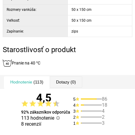
Rozmery vankúša:
50 x 150 cm
Veľkosť:
50 x 150 cm
Zapínanie:
zips
Starostlivosť o produkt
Pranie na 40 °C
Hodnotenie
(113)
Dotazy
(0)
4,5
86
5
18
4
4
3
92% zákazníkov odporúča
2
2
113 hodnotenie
3
1
8 recenzií