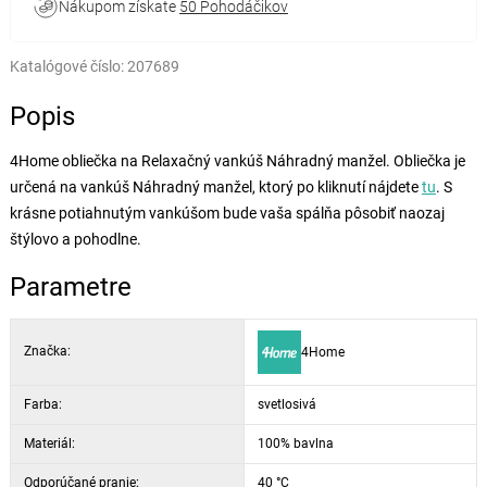
Nákupom získate
50 Pohodáčikov
Katalógové číslo:
207689
Popis
4Home obliečka na Relaxačný vankúš Náhradný manžel. Obliečka je
určená na vankúš Náhradný manžel, ktorý po kliknutí nájdete
tu
. S
krásne potiahnutým vankúšom bude vaša spálňa pôsobiť naozaj
štýlovo a pohodlne.
Parametre
Značka:
4Home
Farba:
svetlosivá
Materiál:
100% bavlna
Odporúčané pranie:
40 °C