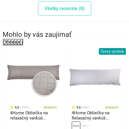
Všetky recenzie (8)
Mohlo by vás zaujímať
Previous
%
Český výrobok
4,6
skladom
4,6
skladom
190x
84x
4Home Obliečka na
4Home Obliečka na
relaxačný vankúš
Relaxačný vankúš
Náhradný manžel Orient
Náhradný manžel
sivá, 50 x 150 cm
svetlosivá, 45 x 120 cm