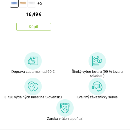
Náhradný manžel
+5
modrá, 50 x 150 cm
16,49
€
Kúpiť
Doprava zadarmo nad 60 €
Široký výber tovaru (99 % tovaru
skladom)
3 728 výdajných miest na Slovensku
Kvalitný zákaznícky servis
Záruka vrátenia peňazí