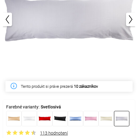
1/4
Tento produkt si práve prezerá
Tento týždeň zakúpilo
15 zákazníkov
10 zákazníkov
Farebné varianty:
Svetlosivá
113 hodnotení