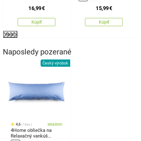
16,99
€
15,99
€
Kúpiť
Kúpiť
Next
Naposledy pozerané
Český výrobok
4,6
skladom
184x
4Home obliečka na
Relaxačný vankúš