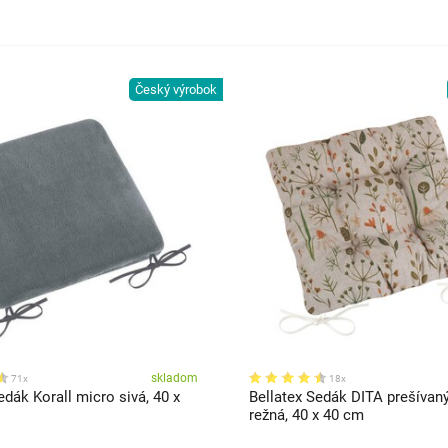
Český výrobok
skladom
71x
18x
edák Korall micro sivá, 40 x
Bellatex Sedák DITA prešívan
režná, 40 x 40 cm