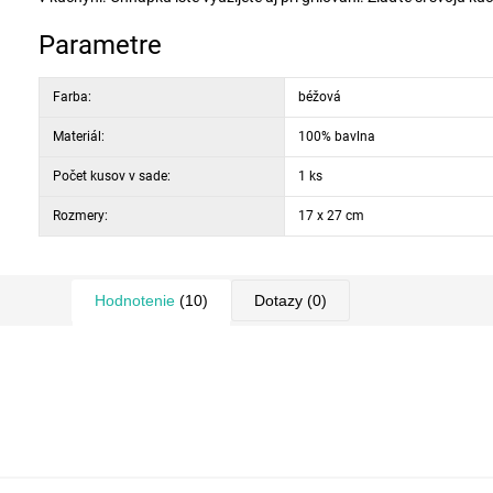
Parametre
Farba:
béžová
Materiál:
100% bavlna
Počet kusov v sade:
1 ks
Rozmery:
17 x 27 cm
Hodnotenie
(10)
Dotazy
(0)