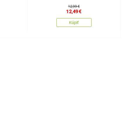
12,99 €
12,49
€
Kúpiť