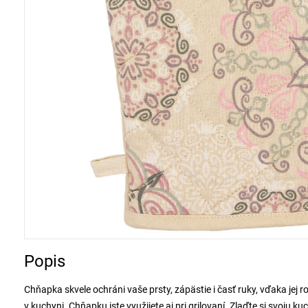
Popis
Chňapka skvele ochráni vaše prsty, zápästie i časť ruky, vďaka j
v kuchyni. Chňapku iste využijete aj pri grilovaní. Zlaďte si svoju 