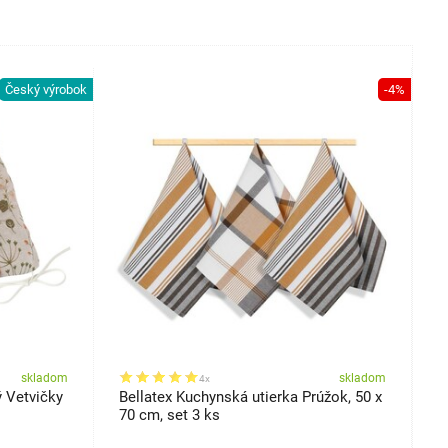
Český výrobok
-4%
skladom
skladom
4x
ý Vetvičky
Bellatex Kuchynská utierka Prúžok, 50 x
B
70 cm, set 3 ks
b