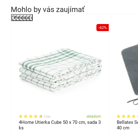
Mohlo by vás zaujímať
Previous
-18%
-62%
om
skladom
112x
4Home Utierka Cube 50 x 70 cm, sada 3
Bellatex S
ks
40 cm