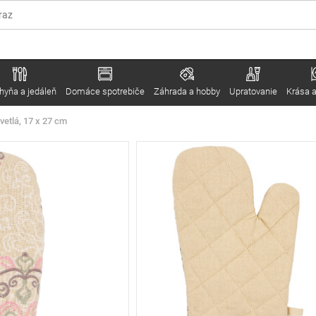
hyňa a jedáleň
Domáce spotrebiče
Záhrada a hobby
Upratovanie
Krása a
etlá, 17 x 27 cm