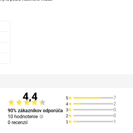
4,4
7
5
2
4
0
3
90% zákazníkov odporúča
0
2
10 hodnotenie
1
1
0 recenzií