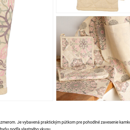
ej rozmerom. Je vybavená praktickým pútkom pre pohodlné zavesenie kamk
kuchyňu podľa vlastného vkusu.