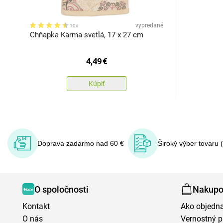
vypredané
10x
Chňapka Karma svetlá, 17 x 27 cm
4,49
€
Kúpiť
Doprava zadarmo nad 60 €
Široký výber tovaru 
O spoločnosti
Nakupo
Kontakt
Ako objedn
O nás
Vernostný 