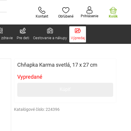
Prihlásenie
Kontakt
Obľúbené
Košík
 zdravie
Pre deti
Cestovanie a nákupy
Výpredaj
Chňapka Karma svetlá, 17 x 27 cm
Vypredané
Kúpiť
Katalógové číslo:
224396