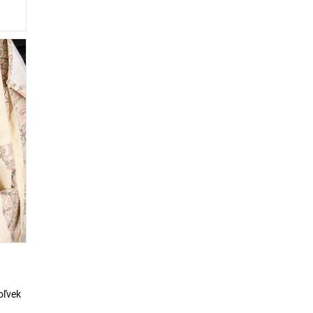
oľvek