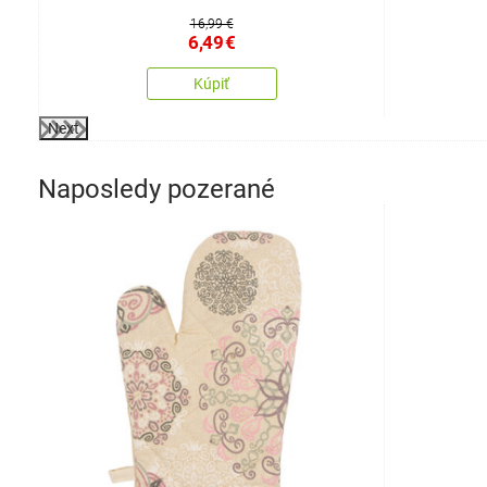
16,99 €
6,49
€
Kúpiť
Next
Naposledy pozerané