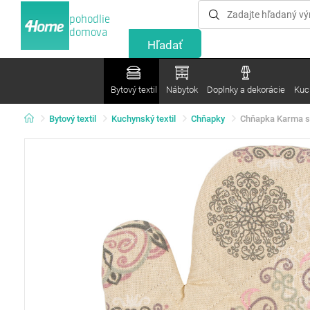
pohodlie
domova
Bytový textil
Nábytok
Doplnky a dekorácie
Kuc
Bytový textil
Kuchynský textil
Chňapky
Chňapka Karma sv