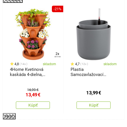
%
-21%
2x
4,8
skladom
4,7
skladom
14x
12x
4Home Kvetinová
Plastia
kaskáda 4-dielna,
Samozavlažovací
terakota
kvetináč Tolita sivá, pr.
19 cm
16,99 €
13,99
€
13,49
€
Kúpiť
Kúpiť
Next