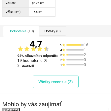
Veľkosť:
pr. 25 cm
Výška (cm):
15,5 cm
Hodnotenie
(19)
Dotazy
(0)
4,7
16
5
1
4
2
3
94% zákazníkov odporúča
0
2
19 hodnotenie
0
1
3 recenzií
Všetky recenzie (3)
Mohlo by vás zaujímať
Previous