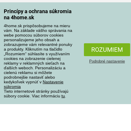
Spôsoby dopravy
Princípy a ochrana súkromia
na 4home.sk
4home.sk prispôsobujeme na mieru
Spôsoby platby
vám. Na základe vášho správania na
webe pomocou súborov cookies
personalizujeme jeho obsah a
zobrazujeme vám relevantné ponuky
Spoľahlivý obchod
ROZUMIEM
a produkty. Kliknutím na tlačidlo
„Rozumiem“ súhlasíte s využívaním
cookies na zobrazenie cielenej
Podrobné nastavenie
reklamy v reklamných sieťach na
ďalších weboch. Personalizáciu a
cielenú reklamu si môžete
podrobnejšie nastaviť alebo
kedykoľvek vypnúť v
Nastavenie
súkromia
Tieto internetové stránky používajú
súbory cookie. Viac informáciu
tu
.
Ochrana osobných údajov