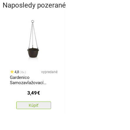
Naposledy pozerané
4,8
vypredané
8x
Gardenico
Samozavlažovací
závesný kvetináč Marina
3,49
€
hnedá, pr. 25 cm
Kúpiť