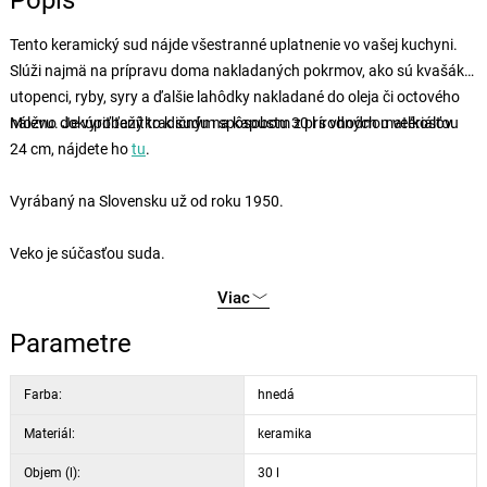
Popis
Tento keramický sud nájde všestranné uplatnenie vo vašej kuchyni.
Slúži najmä na prípravu doma nakladaných pokrmov, ako sú kvašáky,
utopenci, ryby, syry a ďalšie lahôdky nakladané do oleja či octového
nálevu. Je vyrobený tradičným spôsobom z prírodných materiálov.
Možno dokúpiť ťažítko k sudu na kapustu 30 l s vhodnou veľkosťou
24 cm, nájdete ho
tu
.
Vyrábaný na Slovensku už od roku 1950.
Veko je súčasťou suda.
Viac
Parametre
Farba:
hnedá
Materiál:
keramika
Objem (l):
30 l