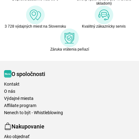
skladom)
3 728 výdajných miest na Slovensku
Kvalitný zákaznícky servis
Záruka vrátenia peňazí
O spoločnosti
Kontakt
O nás
Výdajné miesta
Affiliate program
Nenech to být - Whistleblowing
Nakupovanie
Ako objednať