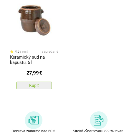
4,5
vypredané
16x
Keramický sud na
kapustu, 5 l
27,99
€
Kúpiť
Doprava zadarmo nad 60 €
Široký výber tovaru (99 % tovaru