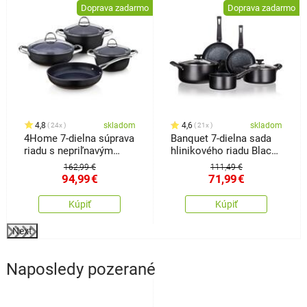
Doprava zadarmo
Doprava zadarmo
4,8
skladom
4,6
skladom
24x
21x
4Home 7-dielna súprava
Banquet 7-dielna sada
riadu s nepriľnavým
hlinikového riadu Black
povrchom Titanium
Stone
162,99 €
111,49 €
94,99
€
71,99
€
Kúpiť
Kúpiť
Next
Naposledy pozerané