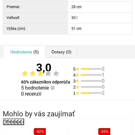
Priemer:
28 cm
Veľkosť:
30 l
Výška (cm):
51 cm
Hodnotenie
(5)
Dotazy
(0)
3,0
2
5
1
4
0
3
60% zákazníkov odporúča
0
2
5 hodnotenie
2
1
0 recenzií
Mohlo by vás zaujímať
Previous
%
-42%
-35%